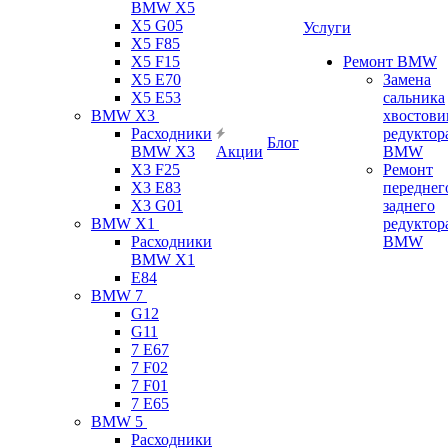
BMW X5
X5 G05
Услуги
X5 F85
X5 F15
Ремонт BMW
X5 E70
Замена
X5 E53
сальника
BMW X3
хвостови
Расходники
редуктор
Блог
BMW X3
Акции
BMW
X3 F25
Ремонт
X3 E83
переднег
X3 G01
заднего
BMW X1
редуктор
Расходники
BMW
BMW X1
E84
BMW 7
G12
G11
7 Е67
7 F02
7 F01
7 E65
BMW 5
Расходники