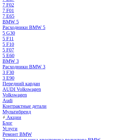
7 F02
7 F01
7 E65
BMW 5
Расходники BMW 5
5 G30
5 F11
5 F10
5 F07
5 E60
BMW 3
Расходники BMW 3
3 F30
3 E90
Передний кардан
AUDI Volkswagen
Volkswagen
Audi
Контрактные детали
Мультибренд
Акции
Блог
Услуги
Ремонт BMW
Замена сальника хвостовика редуктора BMW