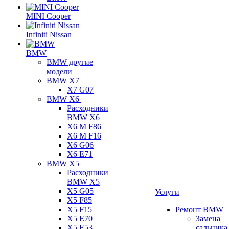
MINI Cooper
Infiniti Nissan
BMW
BMW другие
модели
BMW X7
X7 G07
BMW X6
Расходники
BMW X6
X6 M F86
X6 M F16
X6 G06
X6 E71
BMW X5
Расходники
BMW X5
X5 G05
Услуги
X5 F85
X5 F15
Ремонт BMW
X5 E70
Замена
X5 E53
сальника