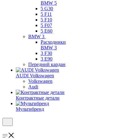
BMW 5
5 G30
5 F11
5 F10
5 F07
5 E60
BMW 3
Расходники
BMW 3
3 F30
3 E90
Передний кардан
AUDI Volkswagen
Volkswagen
Audi
Контрактные детали
Мультибренд