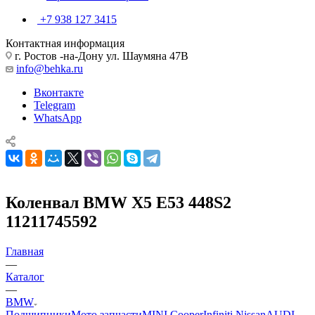
+7 938 127 3415
Контактная информация
г. Ростов -на-Дону ул. Шаумяна 47В
info@behka.ru
Вконтакте
Telegram
WhatsApp
Коленвал BMW X5 E53 448S2
11211745592
Главная
—
Каталог
—
BMW
Подшипники
Мото запчасти
MINI Cooper
Infiniti Nissan
AUDI