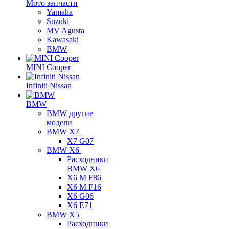
Мото запчасти
Yamaha
Suzuki
MV Agusta
Kawasaki
BMW
MINI Cooper
Infiniti Nissan
BMW
BMW другие
модели
BMW X7
X7 G07
BMW X6
Расходники
BMW X6
X6 M F86
X6 M F16
X6 G06
X6 E71
BMW X5
Расходники