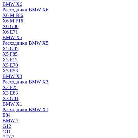
BMW X6
Расходники BMW X6
X6 M F86
X6 M F16
X6 G06
X6 E71
BMW X5
Расходники BMW X5
X5 G05
X5 F85
X5 F15
X5 E70
X5 E53
BMW X3
Расходники BMW X3
X3 F25
X3 E83
X3 G01
BMW X1
Расходники BMW X1
E84
BMW 7
G12
G11
7 Е67