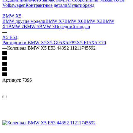
Volkswagen
Контрактные детали
Мультибренд
—
BMW X5
BMW другие модели
BMW X7
BMW X6
BMW X3
BMW
X1
BMW 7
BMW 5
BMW 3
Передний кардан
—
X5 E53
Расходники BMW X5
X5 G05
X5 F85
X5 F15
X5 E70
—
Коленвал BMW X5 E53 448S2 11211745592
Артикул:
7396