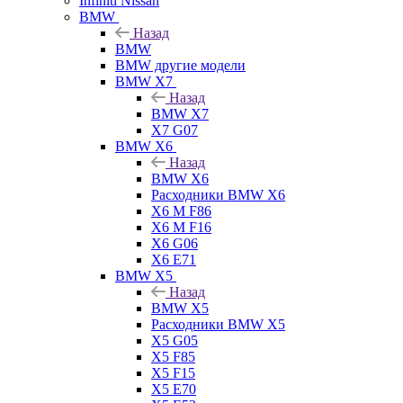
Infiniti Nissan
BMW
Назад
BMW
BMW другие модели
BMW X7
Назад
BMW X7
X7 G07
BMW X6
Назад
BMW X6
Расходники BMW X6
X6 M F86
X6 M F16
X6 G06
X6 E71
BMW X5
Назад
BMW X5
Расходники BMW X5
X5 G05
X5 F85
X5 F15
X5 E70