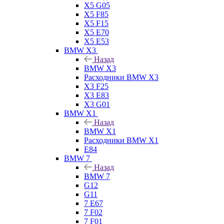
X5 G05
X5 F85
X5 F15
X5 E70
X5 E53
BMW X3
Назад
BMW X3
Расходники BMW X3
X3 F25
X3 E83
X3 G01
BMW X1
Назад
BMW X1
Расходники BMW X1
E84
BMW 7
Назад
BMW 7
G12
G11
7 Е67
7 F02
7 F01