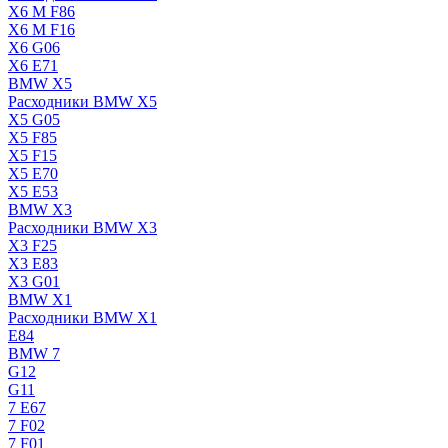
X6 M F86
X6 M F16
X6 G06
X6 E71
BMW X5
Расходники BMW X5
X5 G05
X5 F85
X5 F15
X5 E70
X5 E53
BMW X3
Расходники BMW X3
X3 F25
X3 E83
X3 G01
BMW X1
Расходники BMW X1
E84
BMW 7
G12
G11
7 Е67
7 F02
7 F01