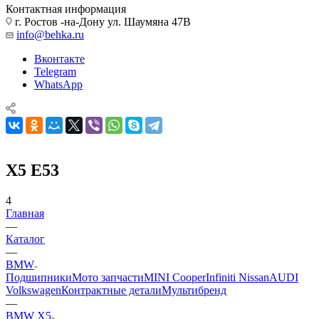
Контактная информация
г. Ростов -на-Дону ул. Шаумяна 47В
info@behka.ru
Вконтакте
Telegram
WhatsApp
X5 E53
4
Главная
—
Каталог
—
BMW
Подшипники
Мото запчасти
MINI Cooper
Infiniti Nissan
AUDI
Volkswagen
Контрактные детали
Мультибренд
—
BMW X5