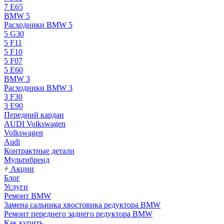
7 E65
BMW 5
Расходники BMW 5
5 G30
5 F11
5 F10
5 F07
5 E60
BMW 3
Расходники BMW 3
3 F30
3 E90
Передний кардан
AUDI Volkswagen
Volkswagen
Audi
Контрактные детали
Мультибренд
Акции
Блог
Услуги
Ремонт BMW
Замена сальника хвостовика редуктора BMW
Ремонт переднего заднего редуктора BMW
Как купить