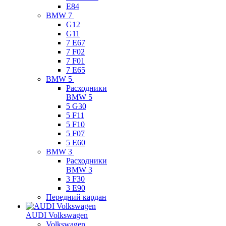
E84
BMW 7
G12
G11
7 Е67
7 F02
7 F01
7 E65
BMW 5
Расходники
BMW 5
5 G30
5 F11
5 F10
5 F07
5 E60
BMW 3
Расходники
BMW 3
3 F30
3 E90
Передний кардан
AUDI Volkswagen
Volkswagen