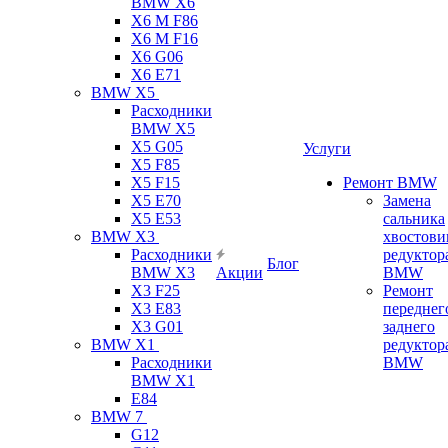
BMW X6
X6 M F86
X6 M F16
X6 G06
X6 E71
BMW X5
Расходники
BMW X5
X5 G05
Услуги
X5 F85
X5 F15
Ремонт BMW
X5 E70
Замена
X5 E53
сальника
BMW X3
хвостови
Расходники
редуктор
Блог
BMW X3
Акции
BMW
X3 F25
Ремонт
X3 E83
переднег
X3 G01
заднего
BMW X1
редуктор
Расходники
BMW
BMW X1
E84
BMW 7
G12