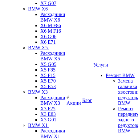
X7 G07
BMW X6
Расходники
BMW X6
X6 M F86
X6 M F16
X6 G06
X6 E71
BMW X5
Расходники
BMW X5
X5 G05
Услуги
X5 F85
X5 F15
Ремонт BMW
X5 E70
Замена
X5 E53
сальника
BMW X3
хвостови
Расходники
редуктор
Блог
BMW X3
Акции
BMW
X3 F25
Ремонт
X3 E83
переднег
X3 G01
заднего
BMW X1
редуктор
Расходники
BMW
BMW X1