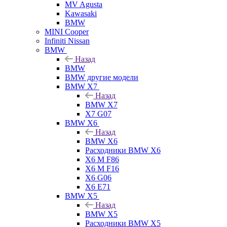
MV Agusta
Kawasaki
BMW
MINI Cooper
Infiniti Nissan
BMW
Назад
BMW
BMW другие модели
BMW X7
Назад
BMW X7
X7 G07
BMW X6
Назад
BMW X6
Расходники BMW X6
X6 M F86
X6 M F16
X6 G06
X6 E71
BMW X5
Назад
BMW X5
Расходники BMW X5