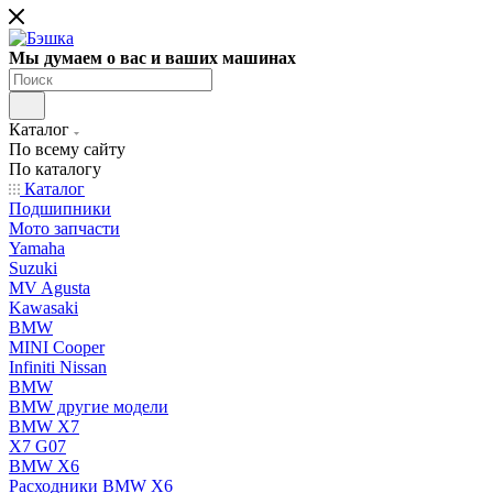
Мы думаем о вас и ваших машинах
Каталог
По всему сайту
По каталогу
Каталог
Подшипники
Мото запчасти
Yamaha
Suzuki
MV Agusta
Kawasaki
BMW
MINI Cooper
Infiniti Nissan
BMW
BMW другие модели
BMW X7
X7 G07
BMW X6
Расходники BMW X6