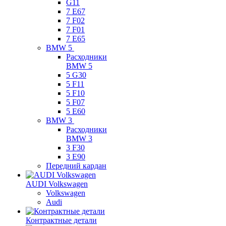
G11
7 Е67
7 F02
7 F01
7 E65
BMW 5
Расходники
BMW 5
5 G30
5 F11
5 F10
5 F07
5 E60
BMW 3
Расходники
BMW 3
3 F30
3 E90
Передний кардан
AUDI Volkswagen
Volkswagen
Audi
Контрактные детали