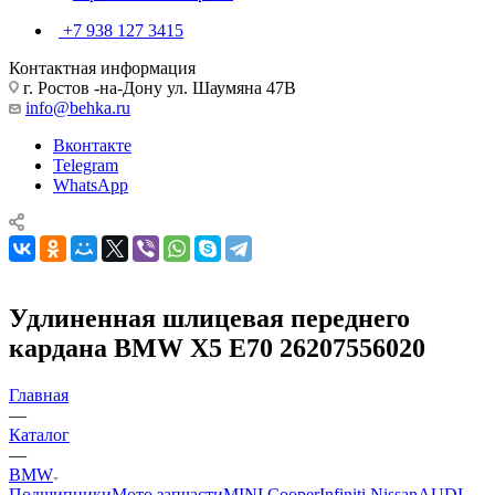
+7 938 127 3415
Контактная информация
г. Ростов -на-Дону ул. Шаумяна 47В
info@behka.ru
Вконтакте
Telegram
WhatsApp
Удлиненная шлицевая переднего
кардана BMW X5 E70 26207556020
Главная
—
Каталог
—
BMW
Подшипники
Мото запчасти
MINI Cooper
Infiniti Nissan
AUDI