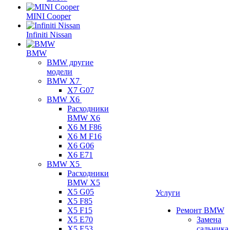
MINI Cooper
Infiniti Nissan
BMW
BMW другие
модели
BMW X7
X7 G07
BMW X6
Расходники
BMW X6
X6 M F86
X6 M F16
X6 G06
X6 E71
BMW X5
Расходники
BMW X5
X5 G05
Услуги
X5 F85
X5 F15
Ремонт BMW
X5 E70
Замена
X5 E53
сальника