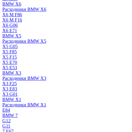
BMW X6
Расходники BMW X6
X6 M F86
X6 M F16
X6 G06
X6 E71
BMW X5
Расходники BMW X5
X5 G05
X5 F85
X5 F15
X5 E70
X5 E53
BMW X3
Расходники BMW X3
X3 F25
X3 E83
X3 G01
BMW X1
Расходники BMW X1
E84
BMW 7
G12
G11
7 Е67