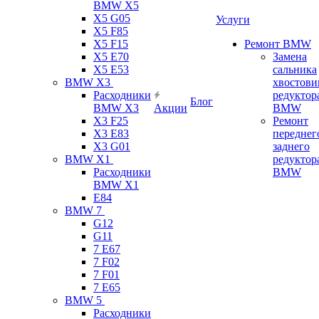
BMW X5
X5 G05
Услуги
X5 F85
X5 F15
Ремонт BMW
X5 E70
Замена
X5 E53
сальника
BMW X3
хвостови
Расходники
редуктор
Блог
BMW X3
Акции
BMW
X3 F25
Ремонт
X3 E83
переднег
X3 G01
заднего
BMW X1
редуктор
Расходники
BMW
BMW X1
E84
BMW 7
G12
G11
7 Е67
7 F02
7 F01
7 E65
BMW 5
Расходники