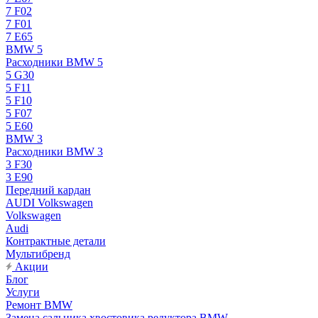
7 F02
7 F01
7 E65
BMW 5
Расходники BMW 5
5 G30
5 F11
5 F10
5 F07
5 E60
BMW 3
Расходники BMW 3
3 F30
3 E90
Передний кардан
AUDI Volkswagen
Volkswagen
Audi
Контрактные детали
Мультибренд
Акции
Блог
Услуги
Ремонт BMW
Замена сальника хвостовика редуктора BMW