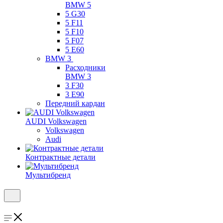
BMW 5
5 G30
5 F11
5 F10
5 F07
5 E60
BMW 3
Расходники
BMW 3
3 F30
3 E90
Передний кардан
AUDI Volkswagen
Volkswagen
Audi
Контрактные детали
Мультибренд