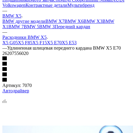
Volkswagen
Контрактные детали
Мультибренд
—
BMW X5
BMW другие модели
BMW X7
BMW X6
BMW X3
BMW
X1
BMW 7
BMW 5
BMW 3
Передний кардан
—
Расходники BMW X5
X5 G05
X5 F85
X5 F15
X5 E70
X5 E53
—
Удлиненная шлицевая переднего кардана BMW X5 E70
26207556020
Артикул:
7070
Автодрайвер