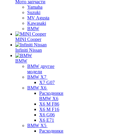
Мото запчасти
Yamaha
Suzuki
MV Agusta
Kawasaki
BMW
MINI Cooper
Infiniti Nissan
BMW
BMW другие
модели
BMW X7
X7 G07
BMW X6
Расходники
BMW X6
X6 M F86
X6 M F16
X6 G06
X6 E71
BMW X5
Расходники