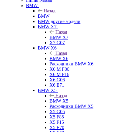
Infiniti Nissan
BMW
Назад
BMW
BMW другие модели
BMW X7
Назад
BMW X7
X7 G07
BMW X6
Назад
BMW X6
Расходники BMW X6
X6 M F86
X6 M F16
X6 G06
X6 E71
BMW X5
Назад
BMW X5
Расходники BMW X5
X5 G05
X5 F85
X5 F15
X5 E70