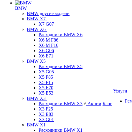
BMW
BMW другие модели
BMW X7
X7 G07
BMW X6
Расходники BMW X6
X6 M F86
X6 M F16
X6 G06
X6 E71
BMW X5
Расходники BMW X5
X5 G05
X5 F85
X5 F15
X5 E70
Услуги
X5 E53
BMW X3
Ре
Расходники BMW X3
Акции
Блог
X3 F25
X3 E83
X3 G01
BMW X1
Расходники BMW X1