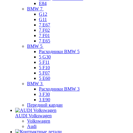
E84
BMW 7
G12
G11
7 Е67
7 F02
7 F01
7 E65
BMW 5
Расходники BMW 5
5 G30
5 F11
5 F10
5 F07
5 E60
BMW 3
Расходники BMW 3
3 F30
3 E90
Передний кардан
AUDI Volkswagen
Volkswagen
Audi