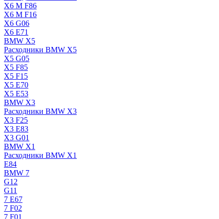
X6 M F86
X6 M F16
X6 G06
X6 E71
BMW X5
Расходники BMW X5
X5 G05
X5 F85
X5 F15
X5 E70
X5 E53
BMW X3
Расходники BMW X3
X3 F25
X3 E83
X3 G01
BMW X1
Расходники BMW X1
E84
BMW 7
G12
G11
7 Е67
7 F02
7 F01