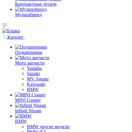
Контрактные детали
Мультибренд
Каталог
Подшипники
Мото запчасти
Yamaha
Suzuki
MV Agusta
Kawasaki
BMW
MINI Cooper
Infiniti Nissan
BMW
BMW другие модели
BMW X7