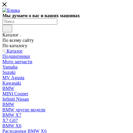
Мы думаем о вас и ваших машинах
Каталог
По всему сайту
По каталогу
Каталог
Подшипники
Мото запчасти
Yamaha
Suzuki
MV Agusta
Kawasaki
BMW
MINI Cooper
Infiniti Nissan
BMW
BMW другие модели
BMW X7
X7 G07
BMW X6
Расходники BMW X6