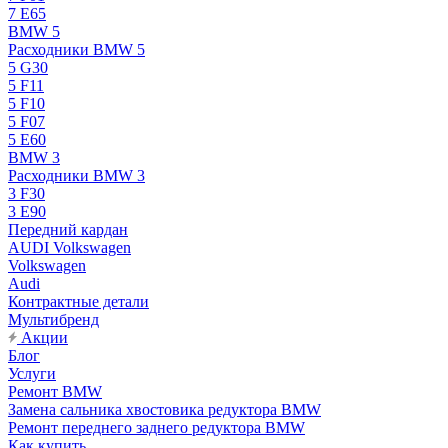
7 E65
BMW 5
Расходники BMW 5
5 G30
5 F11
5 F10
5 F07
5 E60
BMW 3
Расходники BMW 3
3 F30
3 E90
Передний кардан
AUDI Volkswagen
Volkswagen
Audi
Контрактные детали
Мультибренд
Акции
Блог
Услуги
Ремонт BMW
Замена сальника хвостовика редуктора BMW
Ремонт переднего заднего редуктора BMW
Как купить