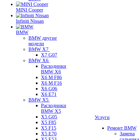
MINI Cooper
Infiniti Nissan
BMW
BMW другие
модели
BMW X7
X7 G07
BMW X6
Расходники
BMW X6
X6 M F86
X6 M F16
X6 G06
X6 E71
BMW X5
Расходники
BMW X5
X5 G05
Услуги
X5 F85
X5 F15
Ремонт BMW
X5 E70
Замена
X5 E53
сальника