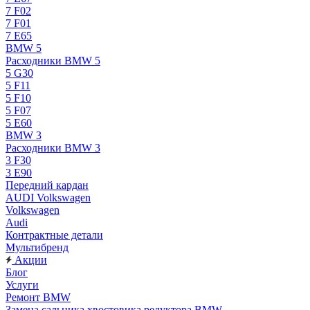
7 F02
7 F01
7 E65
BMW 5
Расходники BMW 5
5 G30
5 F11
5 F10
5 F07
5 E60
BMW 3
Расходники BMW 3
3 F30
3 E90
Передний кардан
AUDI Volkswagen
Volkswagen
Audi
Контрактные детали
Мультибренд
Акции
Блог
Услуги
Ремонт BMW
Замена сальника хвостовика редуктора BMW