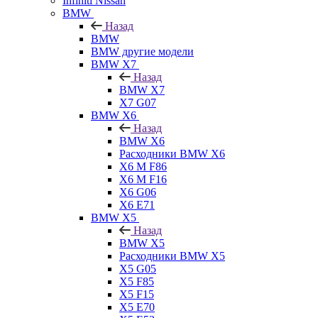
Infiniti Nissan
BMW
Назад
BMW
BMW другие модели
BMW X7
Назад
BMW X7
X7 G07
BMW X6
Назад
BMW X6
Расходники BMW X6
X6 M F86
X6 M F16
X6 G06
X6 E71
BMW X5
Назад
BMW X5
Расходники BMW X5
X5 G05
X5 F85
X5 F15
X5 E70