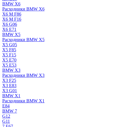
BMW X6
Расходники BMW X6
X6 M F86
X6 M F16
X6 G06
X6 E71
BMW X5
Расходники BMW X5
X5 G05
X5 F85
X5 F15
X5 E70
X5 E53
BMW X3
Расходники BMW X3
X3 F25
X3 E83
X3 G01
BMW X1
Расходники BMW X1
E84
BMW 7
G12
G11
7 Е67