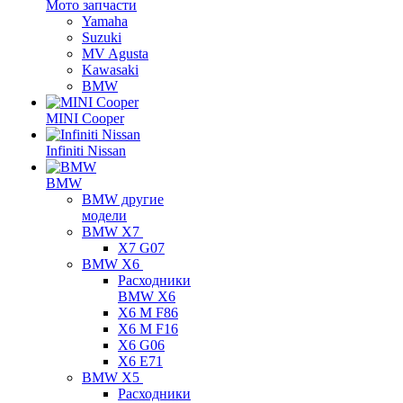
Мото запчасти
Yamaha
Suzuki
MV Agusta
Kawasaki
BMW
MINI Cooper
Infiniti Nissan
BMW
BMW другие
модели
BMW X7
X7 G07
BMW X6
Расходники
BMW X6
X6 M F86
X6 M F16
X6 G06
X6 E71
BMW X5
Расходники