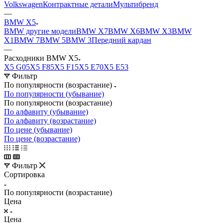
Volkswagen
Контрактные детали
Мультибренд
—
BMW X5
BMW другие модели
BMW X7
BMW X6
BMW X3
BMW
X1
BMW 7
BMW 5
BMW 3
Передний кардан
—
Расходники BMW X5
X5 G05
X5 F85
X5 F15
X5 E70
X5 E53
Фильтр
По популярности (возрастание)
По популярности (убывание)
По популярности (возрастание)
По алфавиту (убывание)
По алфавиту (возрастание)
По цене (убывание)
По цене (возрастание)
Фильтр
Сортировка
По популярности (возрастание)
Цена
Цена