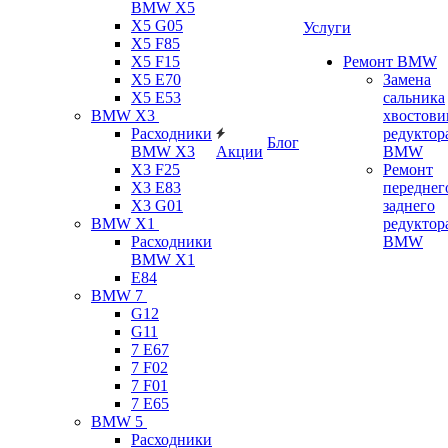
BMW X5
X5 G05
Услуги
X5 F85
X5 F15
Ремонт BMW
X5 E70
Замена
X5 E53
сальника
BMW X3
хвостови
Расходники
редуктор
Блог
BMW X3
Акции
BMW
X3 F25
Ремонт
X3 E83
переднег
X3 G01
заднего
BMW X1
редуктор
Расходники
BMW
BMW X1
E84
BMW 7
G12
G11
7 Е67
7 F02
7 F01
7 E65
BMW 5
Расходники