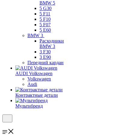
BMW 5
5 G30
5 F11
5 F10
5 F07
5 E60
BMW 3
Расходники
BMW 3
3 F30
3 E90
Передний кардан
AUDI Volkswagen
Volkswagen
Audi
Контрактные детали
Мультибренд