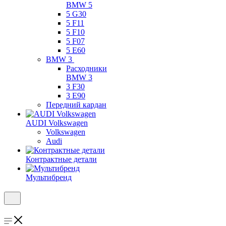
BMW 5
5 G30
5 F11
5 F10
5 F07
5 E60
BMW 3
Расходники
BMW 3
3 F30
3 E90
Передний кардан
AUDI Volkswagen
Volkswagen
Audi
Контрактные детали
Мультибренд