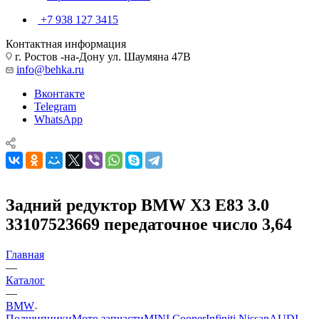
+7 938 127 3415
Контактная информация
г. Ростов -на-Дону ул. Шаумяна 47В
info@behka.ru
Вконтакте
Telegram
WhatsApp
Задний редуктор BMW X3 E83 3.0
33107523669 передаточное число 3,64
Главная
—
Каталог
—
BMW
Подшипники
Мото запчасти
MINI Cooper
Infiniti Nissan
AUDI