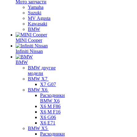
Мото запчасти
Yamaha
Suzuki
MV Agusta
Kawasaki
BMW
MINI Cooper
Infiniti Nissan
BMW
BMW другие
модели
BMW X7
X7 G07
BMW X6
Расходники
BMW X6
X6 M F86
X6 M F16
X6 G06
X6 E71
BMW X5
Расходники