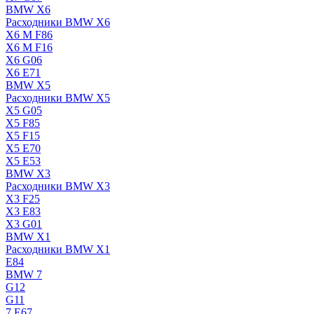
BMW X6
Расходники BMW X6
X6 M F86
X6 M F16
X6 G06
X6 E71
BMW X5
Расходники BMW X5
X5 G05
X5 F85
X5 F15
X5 E70
X5 E53
BMW X3
Расходники BMW X3
X3 F25
X3 E83
X3 G01
BMW X1
Расходники BMW X1
E84
BMW 7
G12
G11
7 Е67