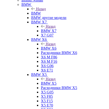
Infiniti Nissan
BMW
Назад
BMW
BMW другие модели
BMW X7
Назад
BMW X7
X7 G07
BMW X6
Назад
BMW X6
Расходники BMW X6
X6 M F86
X6 M F16
X6 G06
X6 E71
BMW X5
Назад
BMW X5
Расходники BMW X5
X5 G05
X5 F85
X5 F15
X5 E70