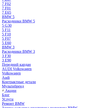
7 F02
7 F01
7 E65
BMW 5
Расходники BMW 5
5 G30
5 F11
5 F10
5 F07
5 E60
BMW 3
Расходники BMW 3
3 F30
3 E90
Передний кардан
AUDI Volkswagen
Volkswagen
Audi
Контрактные детали
Мультибренд
Акции
Блог
Услуги
Ремонт BMW
Замена сальника хвостовика редуктора BMW