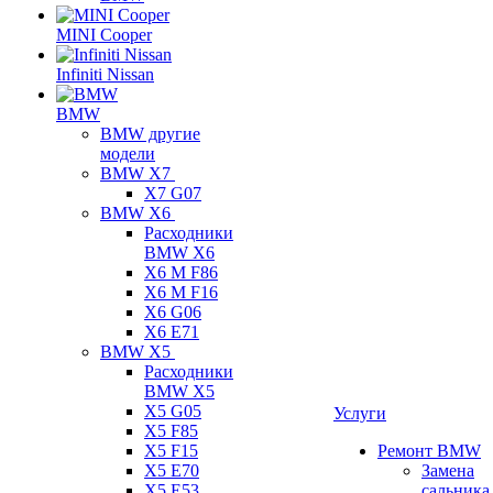
MINI Cooper
Infiniti Nissan
BMW
BMW другие
модели
BMW X7
X7 G07
BMW X6
Расходники
BMW X6
X6 M F86
X6 M F16
X6 G06
X6 E71
BMW X5
Расходники
BMW X5
X5 G05
Услуги
X5 F85
X5 F15
Ремонт BMW
X5 E70
Замена
X5 E53
сальника