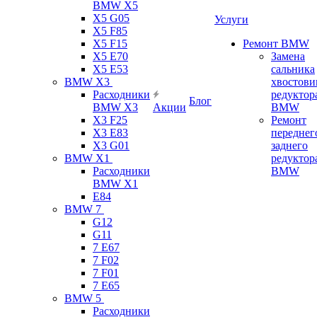
BMW X5
X5 G05
Услуги
X5 F85
X5 F15
Ремонт BMW
X5 E70
Замена
X5 E53
сальника
BMW X3
хвостови
Расходники
редуктор
Блог
BMW X3
Акции
BMW
X3 F25
Ремонт
X3 E83
переднег
X3 G01
заднего
BMW X1
редуктор
Расходники
BMW
BMW X1
E84
BMW 7
G12
G11
7 Е67
7 F02
7 F01
7 E65
BMW 5
Расходники