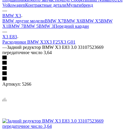
Volkswagen
Контрактные детали
Мультибренд
—
BMW X3
BMW другие модели
BMW X7
BMW X6
BMW X5
BMW
X1
BMW 7
BMW 5
BMW 3
Передний кардан
—
X3 E83
Расходники BMW X3
X3 F25
X3 G01
—
Задний редуктор BMW X3 E83 3.0 33107523669
передаточное число 3,64
Артикул:
5266