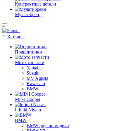
Контрактные детали
Мультибренд
Каталог
Подшипники
Мото запчасти
Yamaha
Suzuki
MV Agusta
Kawasaki
BMW
MINI Cooper
Infiniti Nissan
BMW
BMW другие модели
BMW X7