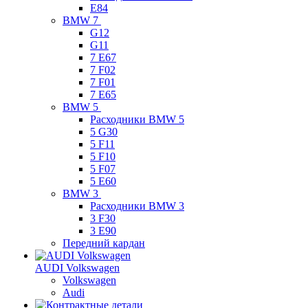
E84
BMW 7
G12
G11
7 Е67
7 F02
7 F01
7 E65
BMW 5
Расходники BMW 5
5 G30
5 F11
5 F10
5 F07
5 E60
BMW 3
Расходники BMW 3
3 F30
3 E90
Передний кардан
AUDI Volkswagen
Volkswagen
Audi