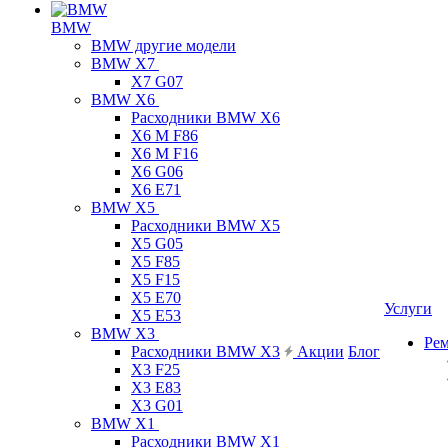
BMW
BMW другие модели
BMW X7
X7 G07
BMW X6
Расходники BMW X6
X6 M F86
X6 M F16
X6 G06
X6 E71
BMW X5
Расходники BMW X5
X5 G05
X5 F85
X5 F15
X5 E70
Услуги
X5 E53
BMW X3
Ре
Расходники BMW X3
Акции
Блог
X3 F25
X3 E83
X3 G01
BMW X1
Расходники BMW X1