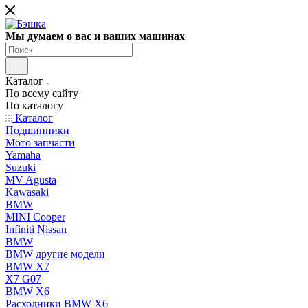
Мы думаем о вас и ваших машинах
Каталог
По всему сайту
По каталогу
Каталог
Подшипники
Мото запчасти
Yamaha
Suzuki
MV Agusta
Kawasaki
BMW
MINI Cooper
Infiniti Nissan
BMW
BMW другие модели
BMW X7
X7 G07
BMW X6
Расходники BMW X6