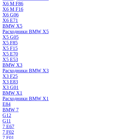
X6 M F86
X6 M F16
X6 G06
X6 E71
BMW X5
Расходники BMW X5
X5 G05
X5 F85
X5 F15
X5 E70
X5 E53
BMW X3
Расходники BMW X3
X3 F25
X3 E83
X3 G01
BMW X1
Расходники BMW X1
E84
BMW 7
G12
G11
7 Е67
7 F02
7 F01