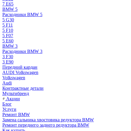
7 E65
BMW 5
Расходники BMW 5
5 G30
5 F11
5 F10
5 F07
5 E60
BMW 3
Расходники BMW 3
3 F30
3 E90
Передний кардан
AUDI Volkswagen
Volkswagen
Audi
Контрактные детали
Мультибренд
Акции
Блог
Услуги
Ремонт BMW
Замена сальника хвостовика редуктора BMW
Ремонт переднего заднего редуктора BMW
Как купить