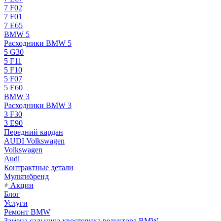
7 F02
7 F01
7 E65
BMW 5
Расходники BMW 5
5 G30
5 F11
5 F10
5 F07
5 E60
BMW 3
Расходники BMW 3
3 F30
3 E90
Передний кардан
AUDI Volkswagen
Volkswagen
Audi
Контрактные детали
Мультибренд
Акции
Блог
Услуги
Ремонт BMW
Замена сальника хвостовика редуктора BMW