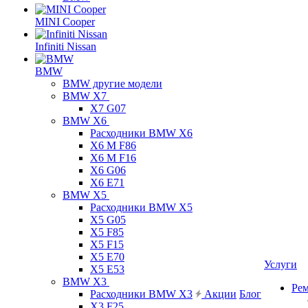
MINI Cooper
Infiniti Nissan
BMW
BMW другие модели
BMW X7
X7 G07
BMW X6
Расходники BMW X6
X6 M F86
X6 M F16
X6 G06
X6 E71
BMW X5
Расходники BMW X5
X5 G05
X5 F85
X5 F15
X5 E70
Услуги
X5 E53
BMW X3
Ре
Расходники BMW X3
Акции
Блог
X3 F25