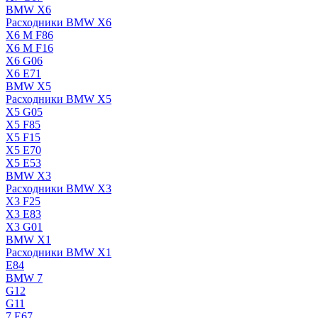
BMW X6
Расходники BMW X6
X6 M F86
X6 M F16
X6 G06
X6 E71
BMW X5
Расходники BMW X5
X5 G05
X5 F85
X5 F15
X5 E70
X5 E53
BMW X3
Расходники BMW X3
X3 F25
X3 E83
X3 G01
BMW X1
Расходники BMW X1
E84
BMW 7
G12
G11
7 Е67