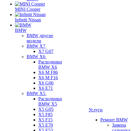
MINI Cooper
Infiniti Nissan
BMW
BMW другие
модели
BMW X7
X7 G07
BMW X6
Расходники
BMW X6
X6 M F86
X6 M F16
X6 G06
X6 E71
BMW X5
Расходники
BMW X5
X5 G05
Услуги
X5 F85
X5 F15
Ремонт BMW
X5 E70
Замена
X5 E53
сальника