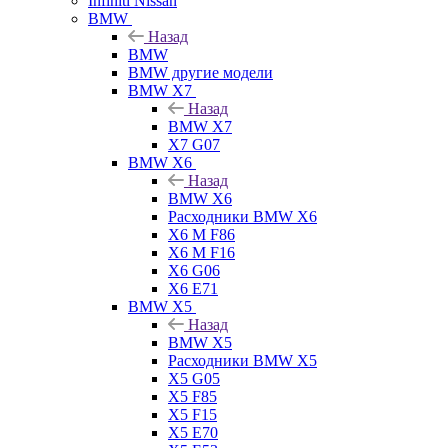
Infiniti Nissan
BMW
Назад
BMW
BMW другие модели
BMW X7
Назад
BMW X7
X7 G07
BMW X6
Назад
BMW X6
Расходники BMW X6
X6 M F86
X6 M F16
X6 G06
X6 E71
BMW X5
Назад
BMW X5
Расходники BMW X5
X5 G05
X5 F85
X5 F15
X5 E70