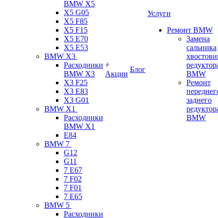
BMW X5
X5 G05
Услуги
X5 F85
X5 F15
Ремонт BMW
X5 E70
Замена
X5 E53
сальника
BMW X3
хвостови
Расходники
редуктор
Блог
BMW X3
Акции
BMW
X3 F25
Ремонт
X3 E83
переднег
X3 G01
заднего
BMW X1
редуктор
Расходники
BMW
BMW X1
E84
BMW 7
G12
G11
7 Е67
7 F02
7 F01
7 E65
BMW 5
Расходники