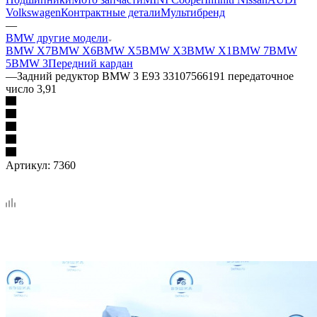
Volkswagen
Контрактные детали
Мультибренд
—
BMW другие модели
BMW X7
BMW X6
BMW X5
BMW X3
BMW X1
BMW 7
BMW
5
BMW 3
Передний кардан
—
Задний редуктор BMW 3 E93 33107566191 передаточное
число 3,91
Артикул:
7360