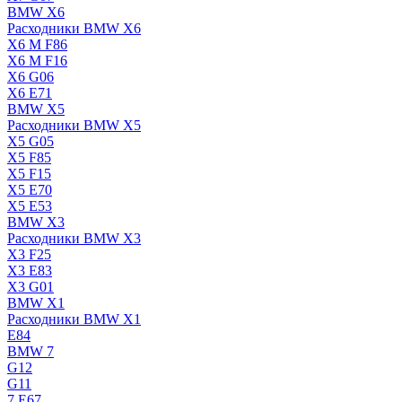
BMW X6
Расходники BMW X6
X6 M F86
X6 M F16
X6 G06
X6 E71
BMW X5
Расходники BMW X5
X5 G05
X5 F85
X5 F15
X5 E70
X5 E53
BMW X3
Расходники BMW X3
X3 F25
X3 E83
X3 G01
BMW X1
Расходники BMW X1
E84
BMW 7
G12
G11
7 Е67