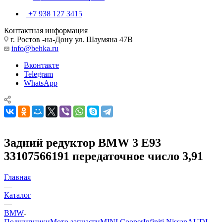
+7 938 127 3415
Контактная информация
г. Ростов -на-Дону ул. Шаумяна 47В
info@behka.ru
Вконтакте
Telegram
WhatsApp
Задний редуктор BMW 3 E93
33107566191 передаточное число 3,91
Главная
—
Каталог
—
BMW
Подшипники
Мото запчасти
MINI Cooper
Infiniti Nissan
AUDI