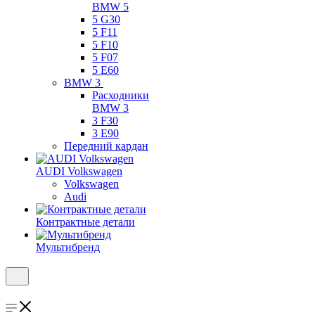
BMW 5
5 G30
5 F11
5 F10
5 F07
5 E60
BMW 3
Расходники
BMW 3
3 F30
3 E90
Передний кардан
AUDI Volkswagen
Volkswagen
Audi
Контрактные детали
Мультибренд