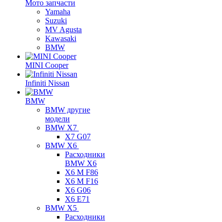
Мото запчасти
Yamaha
Suzuki
MV Agusta
Kawasaki
BMW
MINI Cooper
Infiniti Nissan
BMW
BMW другие
модели
BMW X7
X7 G07
BMW X6
Расходники
BMW X6
X6 M F86
X6 M F16
X6 G06
X6 E71
BMW X5
Расходники