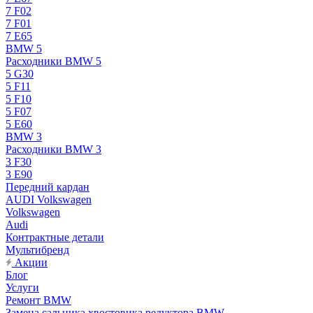
7 F02
7 F01
7 E65
BMW 5
Расходники BMW 5
5 G30
5 F11
5 F10
5 F07
5 E60
BMW 3
Расходники BMW 3
3 F30
3 E90
Передний кардан
AUDI Volkswagen
Volkswagen
Audi
Контрактные детали
Мультибренд
Акции
Блог
Услуги
Ремонт BMW
Замена сальника хвостовика редуктора BMW