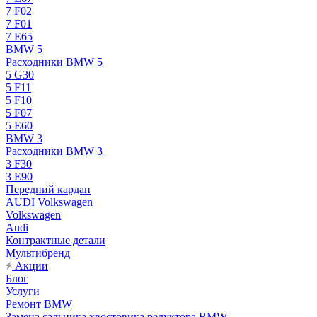
7 F02
7 F01
7 E65
BMW 5
Расходники BMW 5
5 G30
5 F11
5 F10
5 F07
5 E60
BMW 3
Расходники BMW 3
3 F30
3 E90
Передний кардан
AUDI Volkswagen
Volkswagen
Audi
Контрактные детали
Мультибренд
Акции
Блог
Услуги
Ремонт BMW
Замена сальника хвостовика редуктора BMW