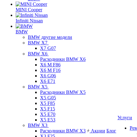
MINI Cooper
Infiniti Nissan
BMW
BMW другие модели
BMW X7
X7 G07
BMW X6
Расходники BMW X6
X6 M F86
X6 M F16
X6 G06
X6 E71
BMW X5
Расходники BMW X5
X5 G05
X5 F85
X5 F15
X5 E70
Услуги
X5 E53
BMW X3
Ре
Расходники BMW X3
Акции
Блог
X3 F25