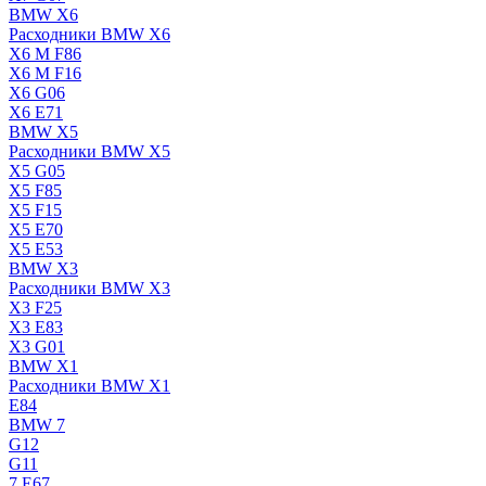
BMW X6
Расходники BMW X6
X6 M F86
X6 M F16
X6 G06
X6 E71
BMW X5
Расходники BMW X5
X5 G05
X5 F85
X5 F15
X5 E70
X5 E53
BMW X3
Расходники BMW X3
X3 F25
X3 E83
X3 G01
BMW X1
Расходники BMW X1
E84
BMW 7
G12
G11
7 Е67