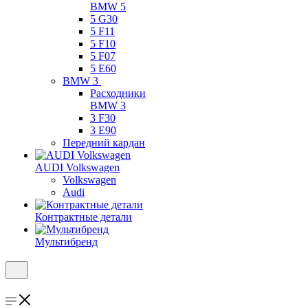
BMW 5
5 G30
5 F11
5 F10
5 F07
5 E60
BMW 3
Расходники
BMW 3
3 F30
3 E90
Передний кардан
AUDI Volkswagen
Volkswagen
Audi
Контрактные детали
Мультибренд