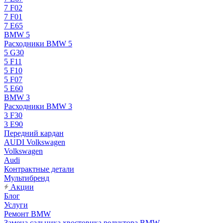
7 F02
7 F01
7 E65
BMW 5
Расходники BMW 5
5 G30
5 F11
5 F10
5 F07
5 E60
BMW 3
Расходники BMW 3
3 F30
3 E90
Передний кардан
AUDI Volkswagen
Volkswagen
Audi
Контрактные детали
Мультибренд
Акции
Блог
Услуги
Ремонт BMW
Замена сальника хвостовика редуктора BMW