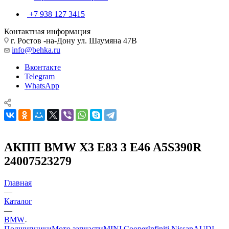
+7 938 127 3415
Контактная информация
г. Ростов -на-Дону ул. Шаумяна 47В
info@behka.ru
Вконтакте
Telegram
WhatsApp
АКПП BMW X3 E83 3 E46 A5S390R
24007523279
Главная
—
Каталог
—
BMW
Подшипники
Мото запчасти
MINI Cooper
Infiniti Nissan
AUDI