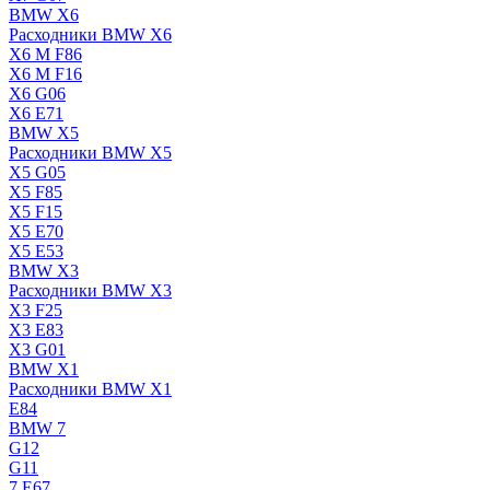
BMW X6
Расходники BMW X6
X6 M F86
X6 M F16
X6 G06
X6 E71
BMW X5
Расходники BMW X5
X5 G05
X5 F85
X5 F15
X5 E70
X5 E53
BMW X3
Расходники BMW X3
X3 F25
X3 E83
X3 G01
BMW X1
Расходники BMW X1
E84
BMW 7
G12
G11
7 Е67