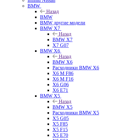
Infiniti Nissan
BMW
Назад
BMW
BMW другие модели
BMW X7
Назад
BMW X7
X7 G07
BMW X6
Назад
BMW X6
Расходники BMW X6
X6 M F86
X6 M F16
X6 G06
X6 E71
BMW X5
Назад
BMW X5
Расходники BMW X5
X5 G05
X5 F85
X5 F15
X5 E70