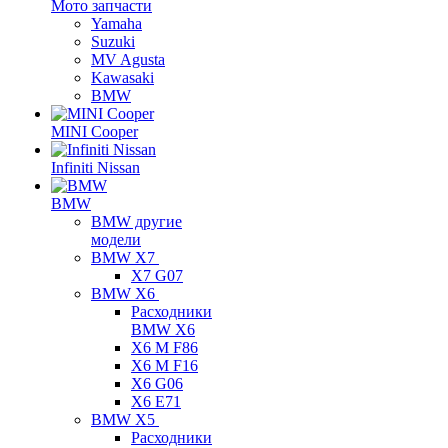
Мото запчасти
Yamaha
Suzuki
MV Agusta
Kawasaki
BMW
MINI Cooper
Infiniti Nissan
BMW
BMW другие
модели
BMW X7
X7 G07
BMW X6
Расходники
BMW X6
X6 M F86
X6 M F16
X6 G06
X6 E71
BMW X5
Расходники