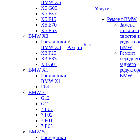
BMW X5
X5 G05
Услуги
X5 F85
X5 F15
Ремонт BMW
X5 E70
Замена
X5 E53
сальника
BMW X3
хвостови
Расходники
редуктор
Блог
BMW X3
Акции
BMW
X3 F25
Ремонт
X3 E83
переднег
X3 G01
заднего
BMW X1
редуктор
Расходники
BMW
BMW X1
E84
BMW 7
G12
G11
7 Е67
7 F02
7 F01
7 E65
BMW 5
Расходники