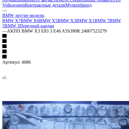
Volkswagen
Контрактные детали
Мультибренд
—
BMW другие модели
BMW X7
BMW X6
BMW X5
BMW X3
BMW X1
BMW 7
BMW
5
BMW 3
Передний кардан
—
АКПП BMW X3 E83 3 E46 A5S390R 24007523279
Артикул:
4686