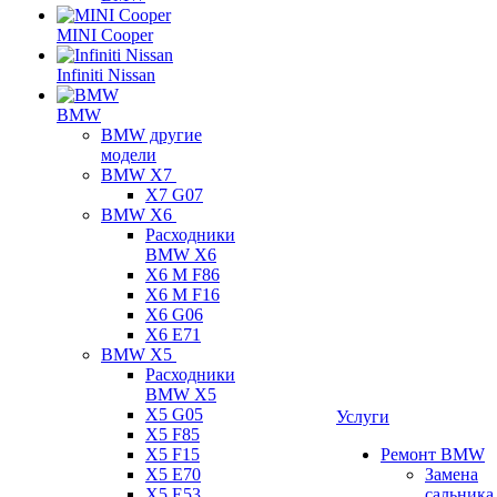
MINI Cooper
Infiniti Nissan
BMW
BMW другие
модели
BMW X7
X7 G07
BMW X6
Расходники
BMW X6
X6 M F86
X6 M F16
X6 G06
X6 E71
BMW X5
Расходники
BMW X5
X5 G05
Услуги
X5 F85
X5 F15
Ремонт BMW
X5 E70
Замена
X5 E53
сальника