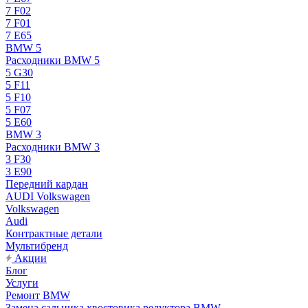
7 F02
7 F01
7 E65
BMW 5
Расходники BMW 5
5 G30
5 F11
5 F10
5 F07
5 E60
BMW 3
Расходники BMW 3
3 F30
3 E90
Передний кардан
AUDI Volkswagen
Volkswagen
Audi
Контрактные детали
Мультибренд
Акции
Блог
Услуги
Ремонт BMW
Замена сальника хвостовика редуктора BMW