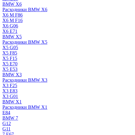
BMW X6
Расходники BMW X6
X6 M F86
X6 M F16
X6 G06
X6 E71
BMW X5
Расходники BMW X5
X5 G05
X5 F85
X5 F15
X5 E70
X5 E53
BMW X3
Расходники BMW X3
X3 F25
X3 E83
X3 G01
BMW X1
Расходники BMW X1
E84
BMW 7
G12
G11
7 Е67