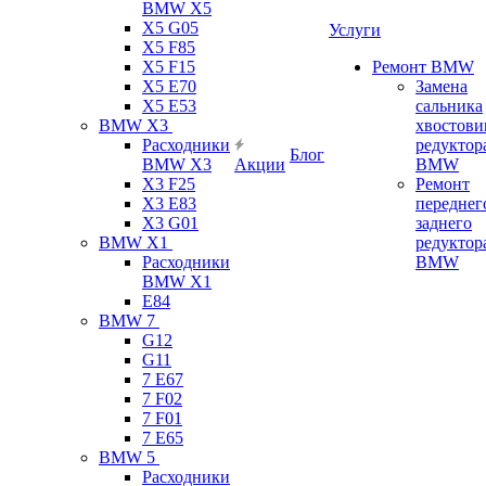
BMW X5
X5 G05
Услуги
X5 F85
X5 F15
Ремонт BMW
X5 E70
Замена
X5 E53
сальника
BMW X3
хвостови
Расходники
редуктор
Блог
BMW X3
Акции
BMW
X3 F25
Ремонт
X3 E83
переднег
X3 G01
заднего
BMW X1
редуктор
Расходники
BMW
BMW X1
E84
BMW 7
G12
G11
7 Е67
7 F02
7 F01
7 E65
BMW 5
Расходники