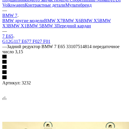
Volkswagen
Контрактные детали
Мультибренд
—
BMW 7
BMW другие модели
BMW X7
BMW X6
BMW X5
BMW
X3
BMW X1
BMW 5
BMW 3
Передний кардан
—
7 E65
G12
G11
7 Е67
7 F02
7 F01
—
Задний редуктор BMW 7 E65 33107514814 передаточное
число 3,15
Артикул:
3232