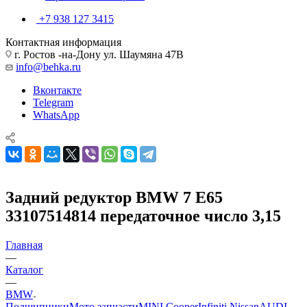
+7 938 127 3415
Контактная информация
г. Ростов -на-Дону ул. Шаумяна 47В
info@behka.ru
Вконтакте
Telegram
WhatsApp
Задний редуктор BMW 7 E65
33107514814 передаточное число 3,15
Главная
—
Каталог
—
BMW
Подшипники
Мото запчасти
MINI Cooper
Infiniti Nissan
AUDI