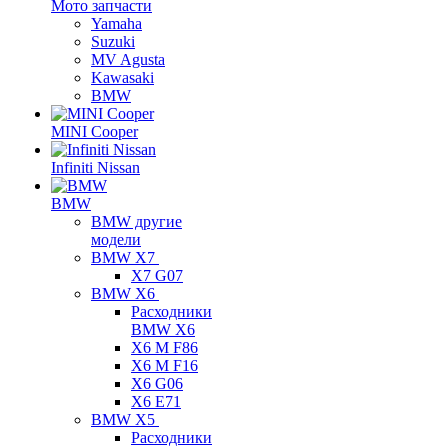
Мото запчасти
Yamaha
Suzuki
MV Agusta
Kawasaki
BMW
MINI Cooper
Infiniti Nissan
BMW
BMW другие
модели
BMW X7
X7 G07
BMW X6
Расходники
BMW X6
X6 M F86
X6 M F16
X6 G06
X6 E71
BMW X5
Расходники