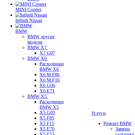
MINI Cooper
Infiniti Nissan
BMW
BMW другие
модели
BMW X7
X7 G07
BMW X6
Расходники
BMW X6
X6 M F86
X6 M F16
X6 G06
X6 E71
BMW X5
Расходники
BMW X5
X5 G05
Услуги
X5 F85
X5 F15
Ремонт BMW
X5 E70
Замена
X5 E53
сальника