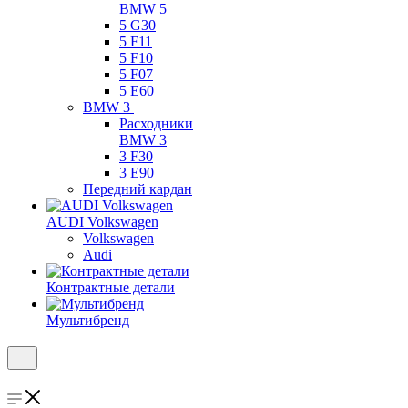
BMW 5
5 G30
5 F11
5 F10
5 F07
5 E60
BMW 3
Расходники
BMW 3
3 F30
3 E90
Передний кардан
AUDI Volkswagen
Volkswagen
Audi
Контрактные детали
Мультибренд