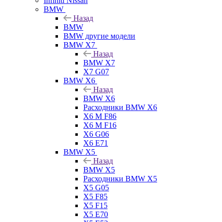
Infiniti Nissan
BMW
Назад
BMW
BMW другие модели
BMW X7
Назад
BMW X7
X7 G07
BMW X6
Назад
BMW X6
Расходники BMW X6
X6 M F86
X6 M F16
X6 G06
X6 E71
BMW X5
Назад
BMW X5
Расходники BMW X5
X5 G05
X5 F85
X5 F15
X5 E70