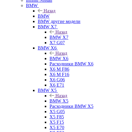
Infiniti Nissan
BMW
Назад
BMW
BMW другие модели
BMW X7
Назад
BMW X7
X7 G07
BMW X6
Назад
BMW X6
Расходники BMW X6
X6 M F86
X6 M F16
X6 G06
X6 E71
BMW X5
Назад
BMW X5
Расходники BMW X5
X5 G05
X5 F85
X5 F15
X5 E70