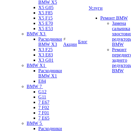
BMW X5
X5 G05
Услуги
X5 F85
X5 F15
Ремонт BMW
X5 E70
Замена
X5 E53
сальника
BMW X3
хвостови
Расходники
редуктор
Блог
BMW X3
Акции
BMW
X3 F25
Ремонт
X3 E83
переднег
X3 G01
заднего
BMW X1
редуктор
Расходники
BMW
BMW X1
E84
BMW 7
G12
G11
7 Е67
7 F02
7 F01
7 E65
BMW 5
Расходники