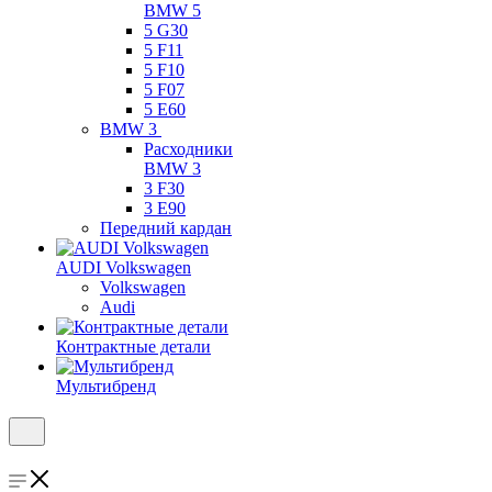
BMW 5
5 G30
5 F11
5 F10
5 F07
5 E60
BMW 3
Расходники
BMW 3
3 F30
3 E90
Передний кардан
AUDI Volkswagen
Volkswagen
Audi
Контрактные детали
Мультибренд