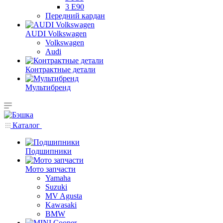
3 E90
Передний кардан
AUDI Volkswagen
Volkswagen
Audi
Контрактные детали
Мультибренд
Каталог
Подшипники
Мото запчасти
Yamaha
Suzuki
MV Agusta
Kawasaki
BMW