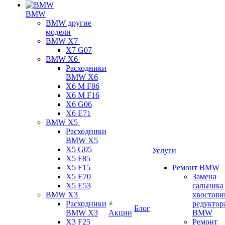
BMW
BMW другие
модели
BMW X7
X7 G07
BMW X6
Расходники
BMW X6
X6 M F86
X6 M F16
X6 G06
X6 E71
BMW X5
Расходники
BMW X5
X5 G05
Услуги
X5 F85
X5 F15
Ремонт BMW
X5 E70
Замена
X5 E53
сальника
BMW X3
хвостови
Расходники
редуктор
Блог
BMW X3
Акции
BMW
X3 F25
Ремонт