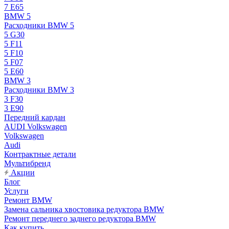
7 E65
BMW 5
Расходники BMW 5
5 G30
5 F11
5 F10
5 F07
5 E60
BMW 3
Расходники BMW 3
3 F30
3 E90
Передний кардан
AUDI Volkswagen
Volkswagen
Audi
Контрактные детали
Мультибренд
Акции
Блог
Услуги
Ремонт BMW
Замена сальника хвостовика редуктора BMW
Ремонт переднего заднего редуктора BMW
Как купить