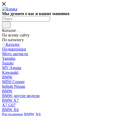
Мы думаем о вас и ваших машинах
Каталог
По всему сайту
По каталогу
Каталог
Подшипники
Мото запчасти
Yamaha
Suzuki
MV Agusta
Kawasaki
BMW
MINI Cooper
Infiniti Nissan
BMW
BMW другие модели
BMW X7
X7 G07
BMW X6
Расходники BMW X6