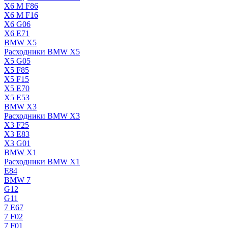
X6 M F86
X6 M F16
X6 G06
X6 E71
BMW X5
Расходники BMW X5
X5 G05
X5 F85
X5 F15
X5 E70
X5 E53
BMW X3
Расходники BMW X3
X3 F25
X3 E83
X3 G01
BMW X1
Расходники BMW X1
E84
BMW 7
G12
G11
7 Е67
7 F02
7 F01