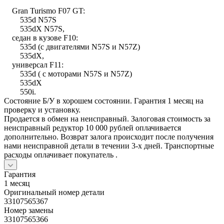
Gran Turismo F07 GT:
535d N57S
535dX N57S,
седан в кузове F10:
535d (с двигателями N57S и N57Z)
535dX,
универсал F11:
535d ( с моторами N57S и N57Z)
535dX
550i.
Состояние Б/У в хорошем состоянии. Гарантия 1 месяц на
проверку и установку.
Продается в обмен на неисправный. Залоговая стоимость за
неисправный редуктор 10 000 рублей оплачивается
дополнительно. Возврат залога происходит после получения
нами неисправной детали в течении 3-х дней. Транспортные
расходы оплачивает покупатель .
Гарантия
1 месяц
Оригинальный номер детали
33107565367
Номер замены
33107565366