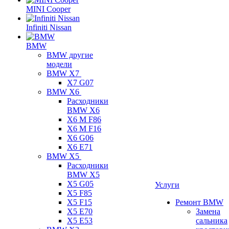
MINI Cooper
Infiniti Nissan
BMW
BMW другие
модели
BMW X7
X7 G07
BMW X6
Расходники
BMW X6
X6 M F86
X6 M F16
X6 G06
X6 E71
BMW X5
Расходники
BMW X5
X5 G05
Услуги
X5 F85
X5 F15
Ремонт BMW
X5 E70
Замена
X5 E53
сальника