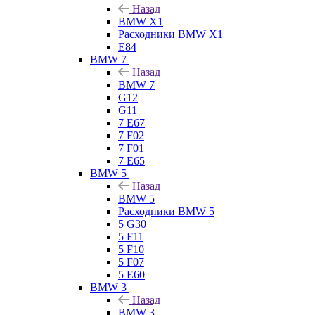
Назад
BMW X1
Расходники BMW X1
E84
BMW 7
Назад
BMW 7
G12
G11
7 Е67
7 F02
7 F01
7 E65
BMW 5
Назад
BMW 5
Расходники BMW 5
5 G30
5 F11
5 F10
5 F07
5 E60
BMW 3
Назад
BMW 3