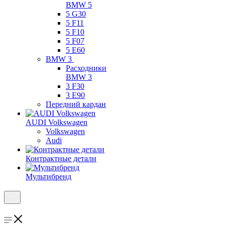
BMW 5
5 G30
5 F11
5 F10
5 F07
5 E60
BMW 3
Расходники
BMW 3
3 F30
3 E90
Передний кардан
AUDI Volkswagen
Volkswagen
Audi
Контрактные детали
Мультибренд