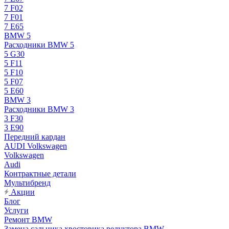
7 F02
7 F01
7 E65
BMW 5
Расходники BMW 5
5 G30
5 F11
5 F10
5 F07
5 E60
BMW 3
Расходники BMW 3
3 F30
3 E90
Передний кардан
AUDI Volkswagen
Volkswagen
Audi
Контрактные детали
Мультибренд
Акции
Блог
Услуги
Ремонт BMW
Замена сальника хвостовика редуктора BMW