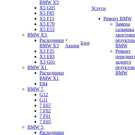
BMW X5
X5 G05
Услуги
X5 F85
X5 F15
Ремонт BMW
X5 E70
Замена
X5 E53
сальника
BMW X3
хвостови
Расходники
редуктор
Блог
BMW X3
Акции
BMW
X3 F25
Ремонт
X3 E83
переднег
X3 G01
заднего
BMW X1
редуктор
Расходники
BMW
BMW X1
E84
BMW 7
G12
G11
7 Е67
7 F02
7 F01
7 E65
BMW 5
Расходники