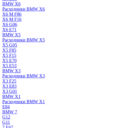
BMW X6
Расходники BMW X6
X6 M F86
X6 M F16
X6 G06
X6 E71
BMW X5
Расходники BMW X5
X5 G05
X5 F85
X5 F15
X5 E70
X5 E53
BMW X3
Расходники BMW X3
X3 F25
X3 E83
X3 G01
BMW X1
Расходники BMW X1
E84
BMW 7
G12
G11
7 Е67