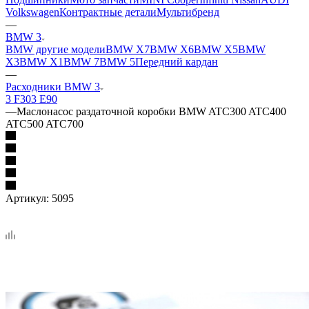
Volkswagen
Контрактные детали
Мультибренд
—
BMW 3
BMW другие модели
BMW X7
BMW X6
BMW X5
BMW
X3
BMW X1
BMW 7
BMW 5
Передний кардан
—
Расходники BMW 3
3 F30
3 E90
—
Маслонасос раздаточной коробки BMW ATC300 ATC400
ATC500 ATC700
Артикул:
5095