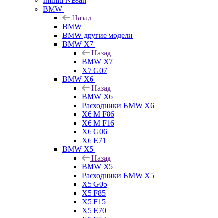
Infiniti Nissan
BMW
Назад
BMW
BMW другие модели
BMW X7
Назад
BMW X7
X7 G07
BMW X6
Назад
BMW X6
Расходники BMW X6
X6 M F86
X6 M F16
X6 G06
X6 E71
BMW X5
Назад
BMW X5
Расходники BMW X5
X5 G05
X5 F85
X5 F15
X5 E70