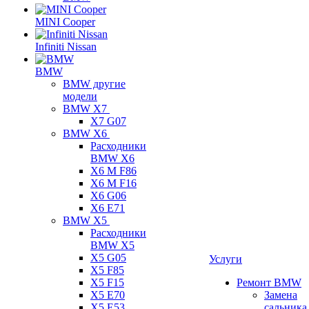
MINI Cooper
Infiniti Nissan
BMW
BMW другие
модели
BMW X7
X7 G07
BMW X6
Расходники
BMW X6
X6 M F86
X6 M F16
X6 G06
X6 E71
BMW X5
Расходники
BMW X5
X5 G05
Услуги
X5 F85
X5 F15
Ремонт BMW
X5 E70
Замена
X5 E53
сальника