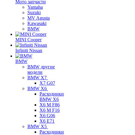
Мото запчасти
Yamaha
Suzuki
MV Agusta
Kawasaki
BMW
MINI Cooper
Infiniti Nissan
BMW
BMW другие
модели
BMW X7
X7 G07
BMW X6
Расходники
BMW X6
X6 M F86
X6 M F16
X6 G06
X6 E71
BMW X5
Расходники