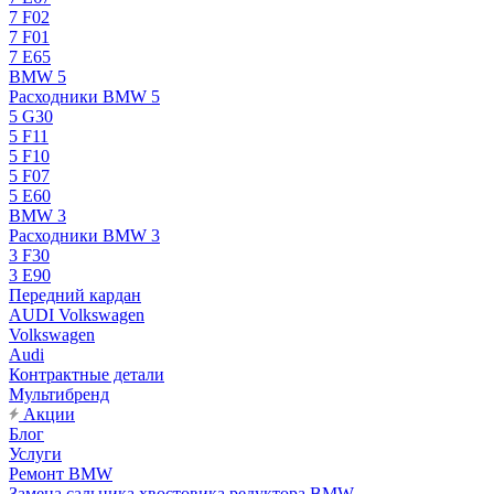
7 F02
7 F01
7 E65
BMW 5
Расходники BMW 5
5 G30
5 F11
5 F10
5 F07
5 E60
BMW 3
Расходники BMW 3
3 F30
3 E90
Передний кардан
AUDI Volkswagen
Volkswagen
Audi
Контрактные детали
Мультибренд
Акции
Блог
Услуги
Ремонт BMW
Замена сальника хвостовика редуктора BMW