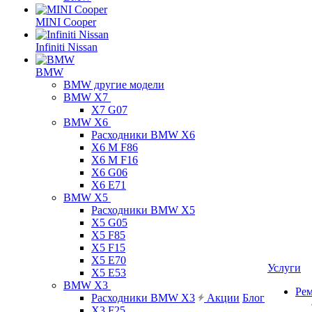
MINI Cooper
Infiniti Nissan
BMW
BMW другие модели
BMW X7
X7 G07
BMW X6
Расходники BMW X6
X6 M F86
X6 M F16
X6 G06
X6 E71
BMW X5
Расходники BMW X5
X5 G05
X5 F85
X5 F15
X5 E70
Услуги
X5 E53
BMW X3
Ре
Расходники BMW X3
Акции
Блог
X3 F25