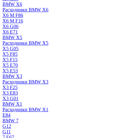
BMW X6
Расходники BMW X6
X6 M F86
X6 M F16
X6 G06
X6 E71
BMW X5
Расходники BMW X5
X5 G05
X5 F85
X5 F15
X5 E70
X5 E53
BMW X3
Расходники BMW X3
X3 F25
X3 E83
X3 G01
BMW X1
Расходники BMW X1
E84
BMW 7
G12
G11
7 Е67