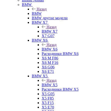
Infiniti Nissan
BMW
Назад
BMW
BMW другие модели
BMW X7
Назад
BMW X7
X7 G07
BMW X6
Назад
BMW X6
Расходники BMW X6
X6 M F86
X6 M F16
X6 G06
X6 E71
BMW X5
Назад
BMW X5
Расходники BMW X5
X5 G05
X5 F85
X5 F15
X5 E70