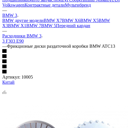
Volkswagen
Контрактные детали
Мультибренд
—
BMW 3
BMW другие модели
BMW X7
BMW X6
BMW X5
BMW
X3
BMW X1
BMW 7
BMW 5
Передний кардан
—
Расходники BMW 3
3 F30
3 E90
—
Фрикционые диски раздаточной коробки BMW ATC13
Артикул:
10005
Китай