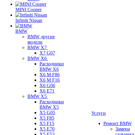
MINI Cooper
Infiniti Nissan
BMW
BMW другие
модели
BMW X7
X7 G07
BMW X6
Расходники
BMW X6
X6 M F86
X6 M F16
X6 G06
X6 E71
BMW X5
Расходники
BMW X5
X5 G05
Услуги
X5 F85
X5 F15
Ремонт BMW
X5 E70
Замена
X5 E53
сальника