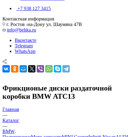
+7 938 127 3415
Контактная информация
г. Ростов -на-Дону ул. Шаумяна 47В
info@behka.ru
Вконтакте
Telegram
WhatsApp
Фрикционые диски раздаточной
коробки BMW ATC13
Главная
—
Каталог
—
BMW
Подшипники
Мото запчасти
MINI Cooper
Infiniti Nissan
AUDI