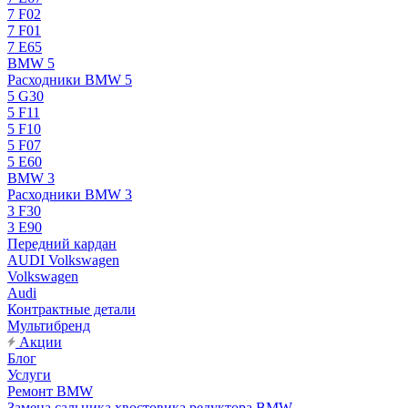
7 F02
7 F01
7 E65
BMW 5
Расходники BMW 5
5 G30
5 F11
5 F10
5 F07
5 E60
BMW 3
Расходники BMW 3
3 F30
3 E90
Передний кардан
AUDI Volkswagen
Volkswagen
Audi
Контрактные детали
Мультибренд
Акции
Блог
Услуги
Ремонт BMW
Замена сальника хвостовика редуктора BMW