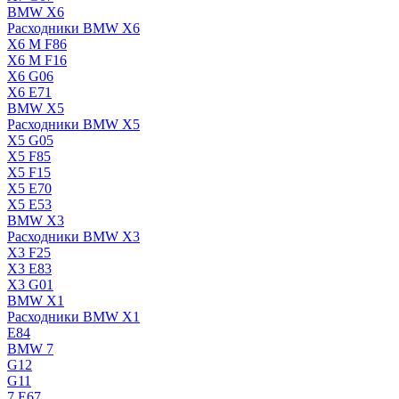
BMW X6
Расходники BMW X6
X6 M F86
X6 M F16
X6 G06
X6 E71
BMW X5
Расходники BMW X5
X5 G05
X5 F85
X5 F15
X5 E70
X5 E53
BMW X3
Расходники BMW X3
X3 F25
X3 E83
X3 G01
BMW X1
Расходники BMW X1
E84
BMW 7
G12
G11
7 Е67