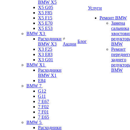
BMW X5
X5 G05
Услуги
X5 F85
X5 F15
Ремонт BMW
X5 E70
Замена
X5 E53
сальника
BMW X3
хвостови
Расходники
редуктор
Блог
BMW X3
Акции
BMW
X3 F25
Ремонт
X3 E83
переднег
X3 G01
заднего
BMW X1
редуктор
Расходники
BMW
BMW X1
E84
BMW 7
G12
G11
7 Е67
7 F02
7 F01
7 E65
BMW 5
Расходники