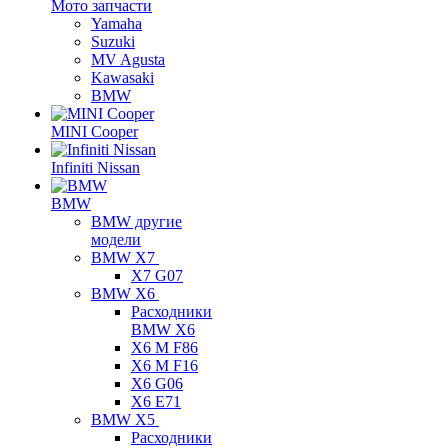
Мото запчасти
Yamaha
Suzuki
MV Agusta
Kawasaki
BMW
MINI Cooper
Infiniti Nissan
BMW
BMW другие
модели
BMW X7
X7 G07
BMW X6
Расходники
BMW X6
X6 M F86
X6 M F16
X6 G06
X6 E71
BMW X5
Расходники