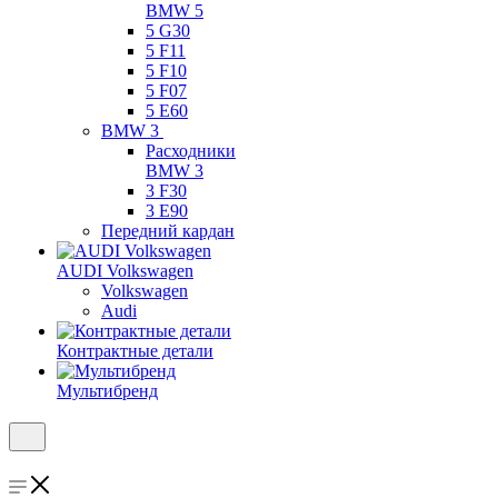
BMW 5
5 G30
5 F11
5 F10
5 F07
5 E60
BMW 3
Расходники
BMW 3
3 F30
3 E90
Передний кардан
AUDI Volkswagen
Volkswagen
Audi
Контрактные детали
Мультибренд