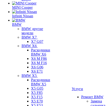
MINI Cooper
Infiniti Nissan
BMW
BMW другие
модели
BMW X7
X7 G07
BMW X6
Расходники
BMW X6
X6 M F86
X6 M F16
X6 G06
X6 E71
BMW X5
Расходники
BMW X5
X5 G05
Услуги
X5 F85
X5 F15
Ремонт BMW
X5 E70
Замена
X5 E53
сальника