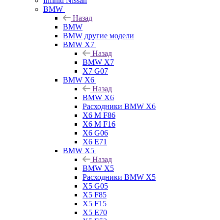
Infiniti Nissan
BMW
Назад
BMW
BMW другие модели
BMW X7
Назад
BMW X7
X7 G07
BMW X6
Назад
BMW X6
Расходники BMW X6
X6 M F86
X6 M F16
X6 G06
X6 E71
BMW X5
Назад
BMW X5
Расходники BMW X5
X5 G05
X5 F85
X5 F15
X5 E70