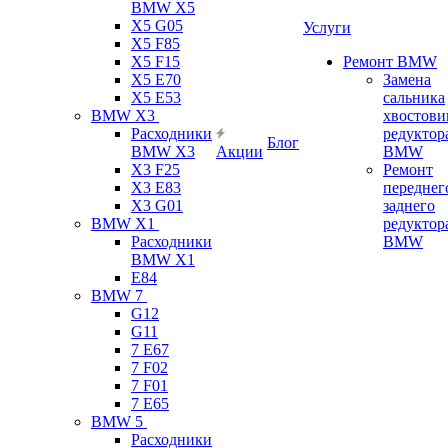
BMW X5
X5 G05
Услуги
X5 F85
X5 F15
Ремонт BMW
X5 E70
Замена
X5 E53
сальника
BMW X3
хвостови
Расходники
редуктор
Блог
BMW X3
Акции
BMW
X3 F25
Ремонт
X3 E83
переднег
X3 G01
заднего
BMW X1
редуктор
Расходники
BMW
BMW X1
E84
BMW 7
G12
G11
7 Е67
7 F02
7 F01
7 E65
BMW 5
Расходники