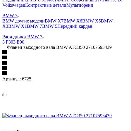
Volkswagen
Контрактные детали
Мультибренд
—
BMW 3
BMW другие модели
BMW X7
BMW X6
BMW X5
BMW
X3
BMW X1
BMW 7
BMW 5
Передний кардан
—
Расходники BMW 3
3 F30
3 E90
—
Фланец выходного вала BMW ATC350 27107593439
Артикул:
6725