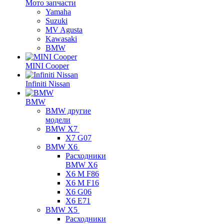
Мото запчасти
Yamaha
Suzuki
MV Agusta
Kawasaki
BMW
MINI Cooper
Infiniti Nissan
BMW
BMW другие
модели
BMW X7
X7 G07
BMW X6
Расходники
BMW X6
X6 M F86
X6 M F16
X6 G06
X6 E71
BMW X5
Расходники