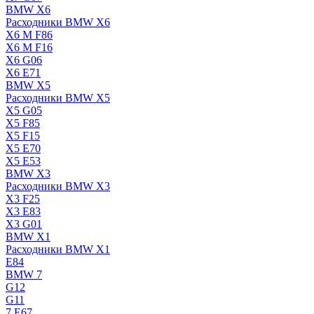
BMW X6
Расходники BMW X6
X6 M F86
X6 M F16
X6 G06
X6 E71
BMW X5
Расходники BMW X5
X5 G05
X5 F85
X5 F15
X5 E70
X5 E53
BMW X3
Расходники BMW X3
X3 F25
X3 E83
X3 G01
BMW X1
Расходники BMW X1
E84
BMW 7
G12
G11
7 Е67