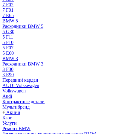
7 F02
7 F01
7 E65
BMW 5
Расходники BMW 5
5 G30
5 F11
5 F10
5 F07
5 E60
BMW 3
Расходники BMW 3
3 F30
3 E90
Передний кардан
AUDI Volkswagen
Volkswagen
Audi
Контрактные детали
Мультибренд
Акции
Блог
Услуги
Ремонт BMW
Замена сальника хвостовика редуктора BMW