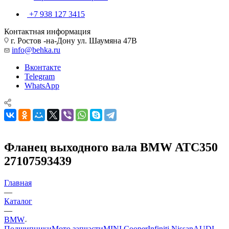
+7 938 127 3415
Контактная информация
г. Ростов -на-Дону ул. Шаумяна 47В
info@behka.ru
Вконтакте
Telegram
WhatsApp
Фланец выходного вала BMW ATC350
27107593439
Главная
—
Каталог
—
BMW
Подшипники
Мото запчасти
MINI Cooper
Infiniti Nissan
AUDI