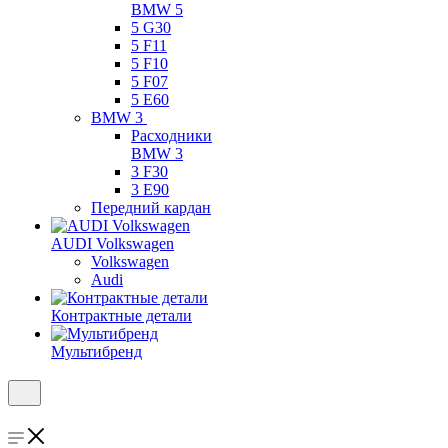
BMW 5
5 G30
5 F11
5 F10
5 F07
5 E60
BMW 3
Расходники
BMW 3
3 F30
3 E90
Передний кардан
AUDI Volkswagen
Volkswagen
Audi
Контрактные детали
Мультибренд