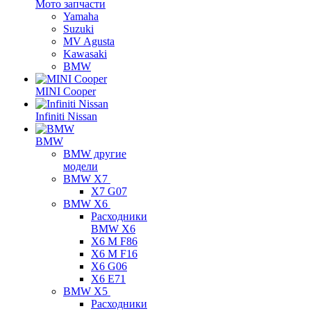
Мото запчасти
Yamaha
Suzuki
MV Agusta
Kawasaki
BMW
MINI Cooper
Infiniti Nissan
BMW
BMW другие
модели
BMW X7
X7 G07
BMW X6
Расходники
BMW X6
X6 M F86
X6 M F16
X6 G06
X6 E71
BMW X5
Расходники