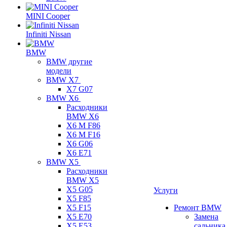
MINI Cooper
Infiniti Nissan
BMW
BMW другие
модели
BMW X7
X7 G07
BMW X6
Расходники
BMW X6
X6 M F86
X6 M F16
X6 G06
X6 E71
BMW X5
Расходники
BMW X5
X5 G05
Услуги
X5 F85
X5 F15
Ремонт BMW
X5 E70
Замена
X5 E53
сальника