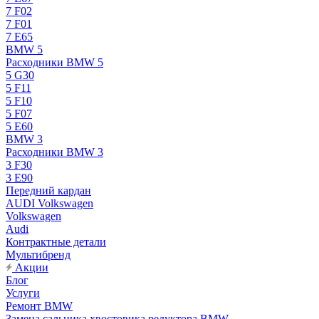
7 F02
7 F01
7 E65
BMW 5
Расходники BMW 5
5 G30
5 F11
5 F10
5 F07
5 E60
BMW 3
Расходники BMW 3
3 F30
3 E90
Передний кардан
AUDI Volkswagen
Volkswagen
Audi
Контрактные детали
Мультибренд
Акции
Блог
Услуги
Ремонт BMW
Замена сальника хвостовика редуктора BMW