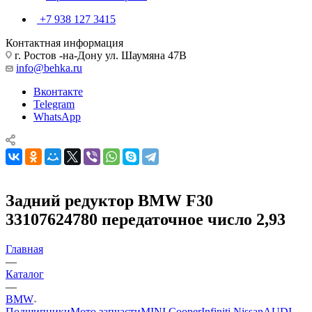
+7 938 127 3415
Контактная информация
г. Ростов -на-Дону ул. Шаумяна 47В
info@behka.ru
Вконтакте
Telegram
WhatsApp
Задний редуктор BMW F30
33107624780 передаточное число 2,93
Главная
—
Каталог
—
BMW
Подшипники
Мото запчасти
MINI Cooper
Infiniti Nissan
AUDI