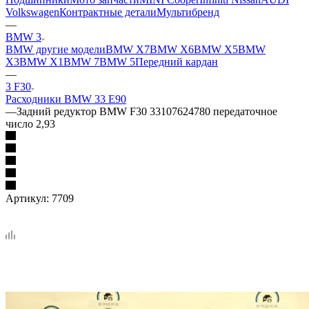
Volkswagen
Контрактные детали
Мультибренд
—
BMW 3
BMW другие модели
BMW X7
BMW X6
BMW X5
BMW
X3
BMW X1
BMW 7
BMW 5
Передний кардан
—
3 F30
Расходники BMW 3
3 E90
—
Задний редуктор BMW F30 33107624780 передаточное
число 2,93
Артикул:
7709