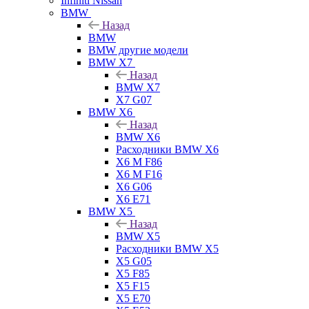
Infiniti Nissan
BMW
Назад
BMW
BMW другие модели
BMW X7
Назад
BMW X7
X7 G07
BMW X6
Назад
BMW X6
Расходники BMW X6
X6 M F86
X6 M F16
X6 G06
X6 E71
BMW X5
Назад
BMW X5
Расходники BMW X5
X5 G05
X5 F85
X5 F15
X5 E70