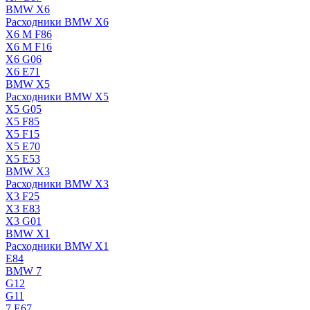
BMW X6
Расходники BMW X6
X6 M F86
X6 M F16
X6 G06
X6 E71
BMW X5
Расходники BMW X5
X5 G05
X5 F85
X5 F15
X5 E70
X5 E53
BMW X3
Расходники BMW X3
X3 F25
X3 E83
X3 G01
BMW X1
Расходники BMW X1
E84
BMW 7
G12
G11
7 Е67