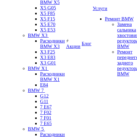
BMW X5
X5 G05
Услуги
X5 F85
X5 F15
Ремонт BMW
X5 E70
Замена
X5 E53
сальника
BMW X3
хвостови
Расходники
редуктор
Блог
BMW X3
Акции
BMW
X3 F25
Ремонт
X3 E83
переднег
X3 G01
заднего
BMW X1
редуктор
Расходники
BMW
BMW X1
E84
BMW 7
G12
G11
7 Е67
7 F02
7 F01
7 E65
BMW 5
Расходники