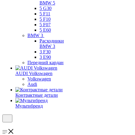
BMW 5
5 G30
5 F11
5 F10
5 F07
5 E60
BMW 3
Расходники
BMW 3
3 F30
3 E90
Передний кардан
AUDI Volkswagen
Volkswagen
Audi
Контрактные детали
Мультибренд