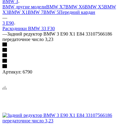
BMW 3
BMW другие модели
BMW X7
BMW X6
BMW X5
BMW
X3
BMW X1
BMW 7
BMW 5
Передний кардан
—
3 E90
Расходники BMW 3
3 F30
—
Задний редуктор BMW 3 E90 X1 E84 33107566186
передаточное число 3,23
Артикул:
6790