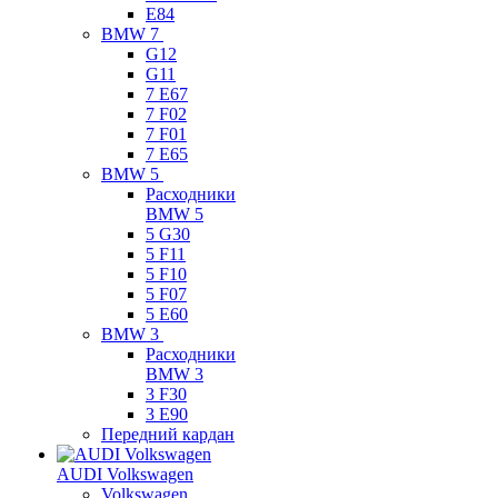
E84
BMW 7
G12
G11
7 Е67
7 F02
7 F01
7 E65
BMW 5
Расходники
BMW 5
5 G30
5 F11
5 F10
5 F07
5 E60
BMW 3
Расходники
BMW 3
3 F30
3 E90
Передний кардан
AUDI Volkswagen
Volkswagen