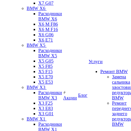
X7 G07
BMW X6
Расходники
BMW X6
X6 M F86
X6 M F16
X6 G06
X6 E71
BMW X5
Расходники
BMW X5
X5 G05
Услуги
X5 F85
X5 F15
Ремонт BMW
X5 E70
Замена
X5 E53
сальника
BMW X3
хвостови
Расходники
редуктор
Блог
BMW X3
Акции
BMW
X3 F25
Ремонт
X3 E83
переднег
X3 G01
заднего
BMW X1
редуктор
Расходники
BMW
BMW X1