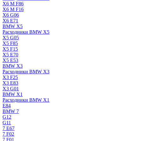
X6 M F86
X6 M F16
X6 G06
X6 E71
BMW X5
Расходники BMW X5
X5 G05
X5 F85
X5 F15
X5 E70
X5 E53
BMW X3
Расходники BMW X3
X3 F25
X3 E83
X3 G01
BMW X1
Расходники BMW X1
E84
BMW 7
G12
G11
7 Е67
7 F02
7 F01