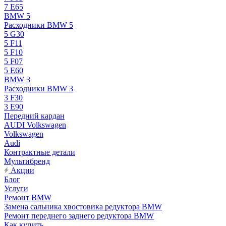
7 E65
BMW 5
Расходники BMW 5
5 G30
5 F11
5 F10
5 F07
5 E60
BMW 3
Расходники BMW 3
3 F30
3 E90
Передний кардан
AUDI Volkswagen
Volkswagen
Audi
Контрактные детали
Мультибренд
Акции
Блог
Услуги
Ремонт BMW
Замена сальника хвостовика редуктора BMW
Ремонт переднего заднего редуктора BMW
Как купить