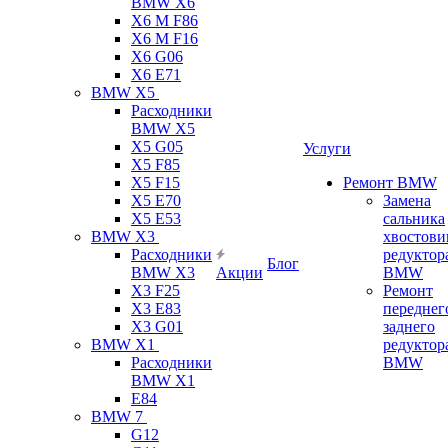
BMW X6
X6 M F86
X6 M F16
X6 G06
X6 E71
BMW X5
Расходники
BMW X5
X5 G05
Услуги
X5 F85
X5 F15
Ремонт BMW
X5 E70
Замена
X5 E53
сальника
BMW X3
хвостови
Расходники
редуктор
Блог
BMW X3
Акции
BMW
X3 F25
Ремонт
X3 E83
переднег
X3 G01
заднего
BMW X1
редуктор
Расходники
BMW
BMW X1
E84
BMW 7
G12