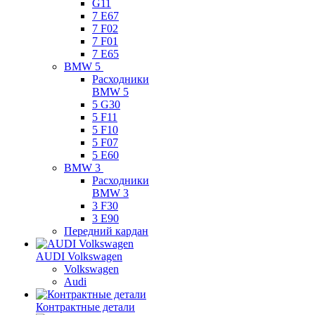
G11
7 Е67
7 F02
7 F01
7 E65
BMW 5
Расходники
BMW 5
5 G30
5 F11
5 F10
5 F07
5 E60
BMW 3
Расходники
BMW 3
3 F30
3 E90
Передний кардан
AUDI Volkswagen
Volkswagen
Audi
Контрактные детали