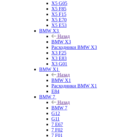
X5 G05
X5 F85
X5 F15
X5 E70
X5 E53
BMW X3
Назад
BMW X3
Расходники BMW X3
X3 F25
X3 E83
X3 G01
BMW X1
Назад
BMW X1
Расходники BMW X1
E84
BMW 7
Назад
BMW 7
G12
G11
7 Е67
7 F02
7 F01