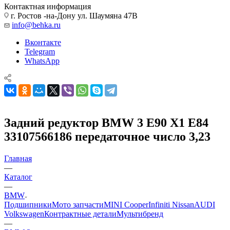
Контактная информация
г. Ростов -на-Дону ул. Шаумяна 47В
info@behka.ru
Вконтакте
Telegram
WhatsApp
Задний редуктор BMW 3 E90 X1 E84
33107566186 передаточное число 3,23
Главная
—
Каталог
—
BMW
Подшипники
Мото запчасти
MINI Cooper
Infiniti Nissan
AUDI
Volkswagen
Контрактные детали
Мультибренд
—