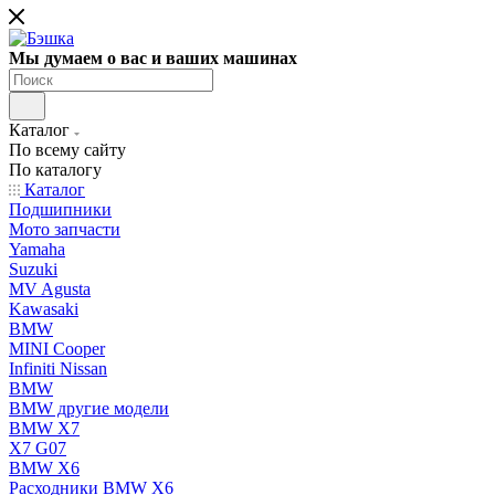
Мы думаем о вас и ваших машинах
Каталог
По всему сайту
По каталогу
Каталог
Подшипники
Мото запчасти
Yamaha
Suzuki
MV Agusta
Kawasaki
BMW
MINI Cooper
Infiniti Nissan
BMW
BMW другие модели
BMW X7
X7 G07
BMW X6
Расходники BMW X6