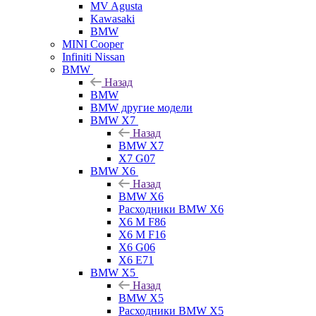
MV Agusta
Kawasaki
BMW
MINI Cooper
Infiniti Nissan
BMW
Назад
BMW
BMW другие модели
BMW X7
Назад
BMW X7
X7 G07
BMW X6
Назад
BMW X6
Расходники BMW X6
X6 M F86
X6 M F16
X6 G06
X6 E71
BMW X5
Назад
BMW X5
Расходники BMW X5