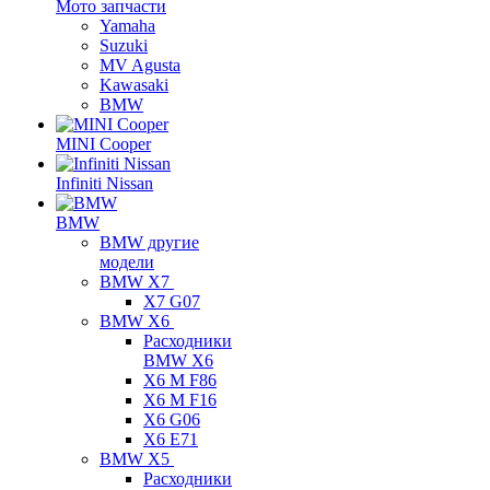
Мото запчасти
Yamaha
Suzuki
MV Agusta
Kawasaki
BMW
MINI Cooper
Infiniti Nissan
BMW
BMW другие
модели
BMW X7
X7 G07
BMW X6
Расходники
BMW X6
X6 M F86
X6 M F16
X6 G06
X6 E71
BMW X5
Расходники