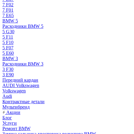
7 F02
7 F01
7 E65
BMW 5
Расходники BMW 5
5 G30
5 F11
5 F10
5 F07
5 E60
BMW 3
Расходники BMW 3
3 F30
3 E90
Передний кардан
AUDI Volkswagen
Volkswagen
Audi
Контрактные детали
Мультибренд
Акции
Блог
Услуги
Ремонт BMW
Замена сальника хвостовика редуктора BMW