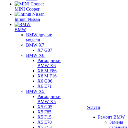
MINI Cooper
Infiniti Nissan
BMW
BMW другие
модели
BMW X7
X7 G07
BMW X6
Расходники
BMW X6
X6 M F86
X6 M F16
X6 G06
X6 E71
BMW X5
Расходники
BMW X5
X5 G05
Услуги
X5 F85
X5 F15
Ремонт BMW
X5 E70
Замена
X5 E53
сальника