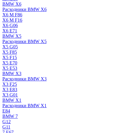
BMW X6
Расходники BMW X6
X6 M F86
X6 M F16
X6 G06
X6 E71
BMW X5
Расходники BMW X5
X5 G05
X5 F85
X5 F15
X5 E70
X5 E53
BMW X3
Расходники BMW X3
X3 F25
X3 E83
X3 G01
BMW X1
Расходники BMW X1
E84
BMW 7
G12
G11
7 Е67