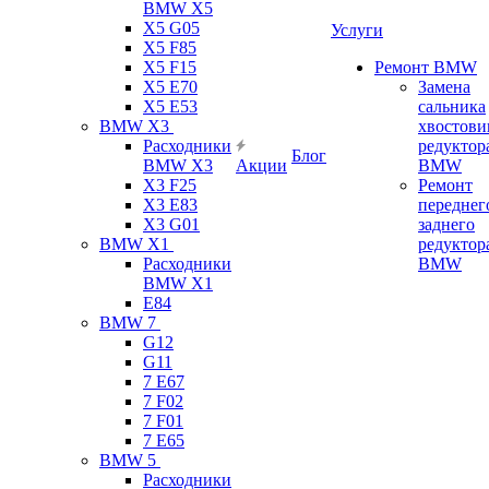
BMW X5
X5 G05
Услуги
X5 F85
X5 F15
Ремонт BMW
X5 E70
Замена
X5 E53
сальника
BMW X3
хвостови
Расходники
редуктор
Блог
BMW X3
Акции
BMW
X3 F25
Ремонт
X3 E83
переднег
X3 G01
заднего
BMW X1
редуктор
Расходники
BMW
BMW X1
E84
BMW 7
G12
G11
7 Е67
7 F02
7 F01
7 E65
BMW 5
Расходники