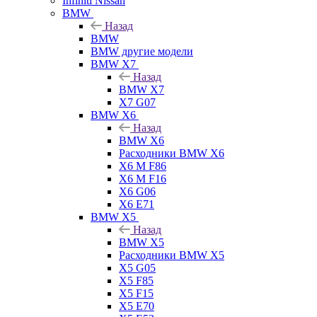
Infiniti Nissan
BMW
Назад
BMW
BMW другие модели
BMW X7
Назад
BMW X7
X7 G07
BMW X6
Назад
BMW X6
Расходники BMW X6
X6 M F86
X6 M F16
X6 G06
X6 E71
BMW X5
Назад
BMW X5
Расходники BMW X5
X5 G05
X5 F85
X5 F15
X5 E70