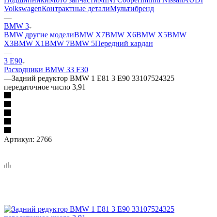
Volkswagen
Контрактные детали
Мультибренд
—
BMW 3
BMW другие модели
BMW X7
BMW X6
BMW X5
BMW
X3
BMW X1
BMW 7
BMW 5
Передний кардан
—
3 E90
Расходники BMW 3
3 F30
—
Задний редуктор BMW 1 E81 3 E90 33107524325
передаточное число 3,91
Артикул:
2766