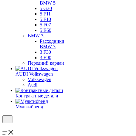
BMW 5
5 G30
5 F11
5 F10
5 F07
5 E60
BMW 3
Расходники
BMW 3
3 F30
3 E90
Передний кардан
AUDI Volkswagen
Volkswagen
Audi
Контрактные детали
Мультибренд