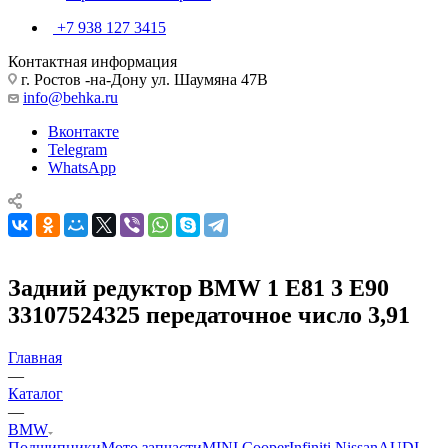
+7 938 127 3415
Контактная информация
г. Ростов -на-Дону ул. Шаумяна 47В
info@behka.ru
Вконтакте
Telegram
WhatsApp
Задний редуктор BMW 1 E81 3 E90
33107524325 передаточное число 3,91
Главная
—
Каталог
—
BMW
Подшипники
Мото запчасти
MINI Cooper
Infiniti Nissan
AUDI