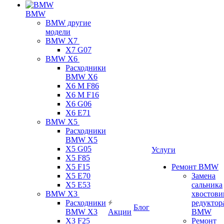
BMW
BMW другие
модели
BMW X7
X7 G07
BMW X6
Расходники
BMW X6
X6 M F86
X6 M F16
X6 G06
X6 E71
BMW X5
Расходники
BMW X5
X5 G05
Услуги
X5 F85
X5 F15
Ремонт BMW
X5 E70
Замена
X5 E53
сальника
BMW X3
хвостови
Расходники
редуктор
Блог
BMW X3
Акции
BMW
X3 F25
Ремонт