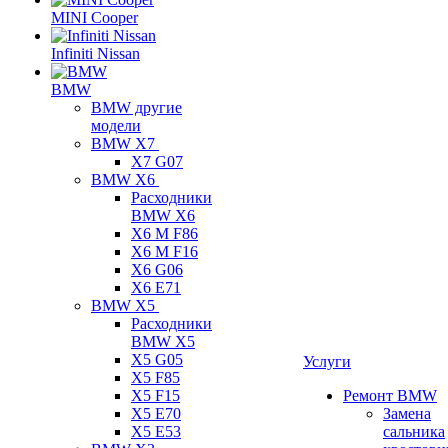
MINI Cooper
Infiniti Nissan
BMW
BMW другие
модели
BMW X7
X7 G07
BMW X6
Расходники
BMW X6
X6 M F86
X6 M F16
X6 G06
X6 E71
BMW X5
Расходники
BMW X5
X5 G05
Услуги
X5 F85
X5 F15
Ремонт BMW
X5 E70
Замена
X5 E53
сальника