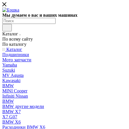
Мы думаем о вас и ваших машинах
Каталог
По всему сайту
По каталогу
Каталог
Подшипники
Мото запчасти
Yamaha
Suzuki
MV Agusta
Kawasaki
BMW
MINI Cooper
Infiniti Nissan
BMW
BMW другие модели
BMW X7
X7 G07
BMW X6
Расходники BMW X6