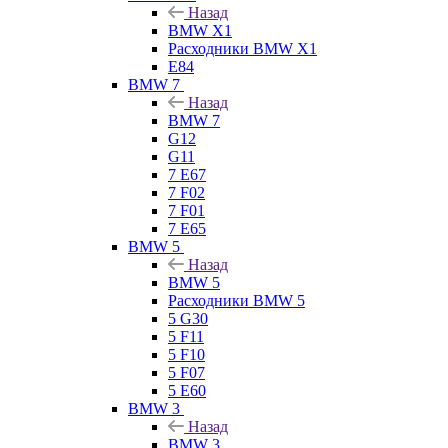
Назад
BMW X1
Расходники BMW X1
E84
BMW 7
Назад
BMW 7
G12
G11
7 Е67
7 F02
7 F01
7 E65
BMW 5
Назад
BMW 5
Расходники BMW 5
5 G30
5 F11
5 F10
5 F07
5 E60
BMW 3
Назад
BMW 3