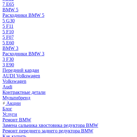
7 E65
BMW 5
Расходники BMW 5
5 G30
5 F11
5 F10
5 F07
5 E60
BMW 3
Расходники BMW 3
3 F30
3 E90
Передний кардан
AUDI Volkswagen
Volkswagen
Audi
Контрактные детали
Мультибренд
Акции
Блог
Услуги
Ремонт BMW
Замена сальника хвостовика редуктора BMW
Ремонт переднего заднего редуктора BMW
Как купить