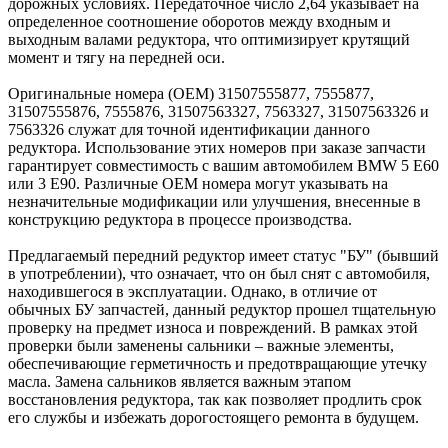
дорожных условиях. Передаточное число 2,64 указывает на
определенное соотношение оборотов между входным и
выходным валами редуктора, что оптимизирует крутящий
момент и тягу на передней оси.
Оригинальные номера (ОЕМ) 31507555877, 7555877,
31507555876, 7555876, 31507563327, 7563327, 31507563326 и
7563326 служат для точной идентификации данного
редуктора. Использование этих номеров при заказе запчасти
гарантирует совместимость с вашим автомобилем BMW 5 Е60
или 3 Е90. Различные ОЕМ номера могут указывать на
незначительные модификации или улучшения, внесенные в
конструкцию редуктора в процессе производства.
Предлагаемый передний редуктор имеет статус "БУ" (бывший
в употреблении), что означает, что он был снят с автомобиля,
находившегося в эксплуатации. Однако, в отличие от
обычных БУ запчастей, данный редуктор прошел тщательную
проверку на предмет износа и повреждений. В рамках этой
проверки были заменены сальники – важные элементы,
обеспечивающие герметичность и предотвращающие утечку
масла. Замена сальников является важным этапом
восстановления редуктора, так как позволяет продлить срок
его службы и избежать дорогостоящего ремонта в будущем.