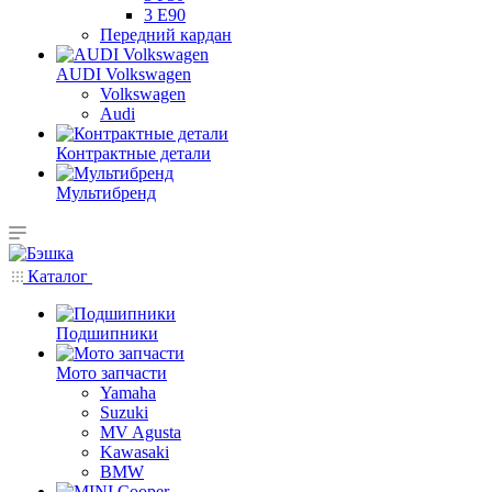
3 E90
Передний кардан
AUDI Volkswagen
Volkswagen
Audi
Контрактные детали
Мультибренд
Каталог
Подшипники
Мото запчасти
Yamaha
Suzuki
MV Agusta
Kawasaki
BMW