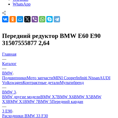
WhatsApp
Передний редуктор BMW Е60 Е90
31507555877 2,64
Главная
—
Каталог
—
BMW
Подшипники
Мото запчасти
MINI Cooper
Infiniti Nissan
AUDI
Volkswagen
Контрактные детали
Мультибренд
—
BMW 3
BMW другие модели
BMW X7
BMW X6
BMW X5
BMW
X3
BMW X1
BMW 7
BMW 5
Передний кардан
—
3 E90
Расходники BMW 3
3 F30