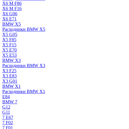
X6 M F86
X6 M F16
X6 G06
X6 E71
BMW X5
Расходники BMW X5
X5 G05
X5 F85
X5 F15
X5 E70
X5 E53
BMW X3
Расходники BMW X3
X3 F25
X3 E83
X3 G01
BMW X1
Расходники BMW X1
E84
BMW 7
G12
G11
7 Е67
7 F02
7 F01