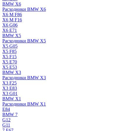
BMW X6
Расходники BMW X6
X6 M F86
X6 M F16
X6 G06
X6 E71
BMW X5
Расходники BMW X5
X5 G05
X5 F85
X5 F15
X5 E70
X5 E53
BMW X3
Расходники BMW X3
X3 F25
X3 E83
X3 G01
BMW X1
Расходники BMW X1
E84
BMW 7
G12
G11
7 Е67