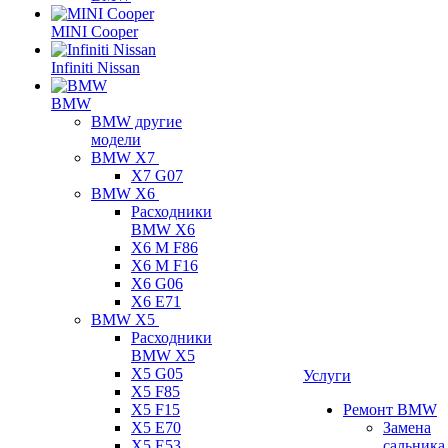
MINI Cooper
Infiniti Nissan
BMW
BMW другие
модели
BMW X7
X7 G07
BMW X6
Расходники
BMW X6
X6 M F86
X6 M F16
X6 G06
X6 E71
BMW X5
Расходники
BMW X5
X5 G05
Услуги
X5 F85
X5 F15
Ремонт BMW
X5 E70
Замена
X5 E53
сальника