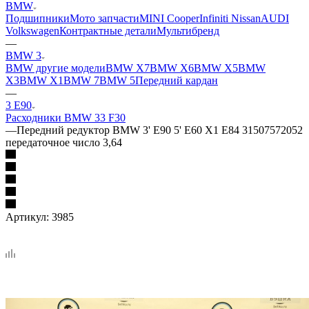
BMW
Подшипники
Мото запчасти
MINI Cooper
Infiniti Nissan
AUDI
Volkswagen
Контрактные детали
Мультибренд
—
BMW 3
BMW другие модели
BMW X7
BMW X6
BMW X5
BMW
X3
BMW X1
BMW 7
BMW 5
Передний кардан
—
3 E90
Расходники BMW 3
3 F30
—
Передний редуктор BMW 3' E90 5' E60 X1 E84 31507572052
передаточное число 3,64
Артикул:
3985