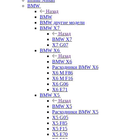
Infiniti Nissan
BMW
Назад
BMW
BMW другие модели
BMW X7
Назад
BMW X7
X7 G07
BMW X6
Назад
BMW X6
Расходники BMW X6
X6 M F86
X6 M F16
X6 G06
X6 E71
BMW X5
Назад
BMW X5
Расходники BMW X5
X5 G05
X5 F85
X5 F15
X5 E70