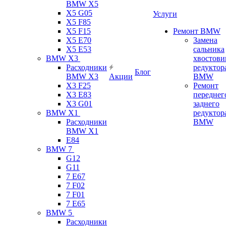
BMW X5
X5 G05
Услуги
X5 F85
X5 F15
Ремонт BMW
X5 E70
Замена
X5 E53
сальника
BMW X3
хвостови
Расходники
редуктор
Блог
BMW X3
Акции
BMW
X3 F25
Ремонт
X3 E83
переднег
X3 G01
заднего
BMW X1
редуктор
Расходники
BMW
BMW X1
E84
BMW 7
G12
G11
7 Е67
7 F02
7 F01
7 E65
BMW 5
Расходники