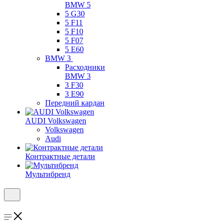
BMW 5
5 G30
5 F11
5 F10
5 F07
5 E60
BMW 3
Расходники
BMW 3
3 F30
3 E90
Передний кардан
AUDI Volkswagen
Volkswagen
Audi
Контрактные детали
Мультибренд