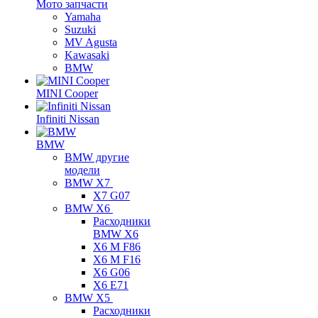
Мото запчасти
Yamaha
Suzuki
MV Agusta
Kawasaki
BMW
MINI Cooper
Infiniti Nissan
BMW
BMW другие
модели
BMW X7
X7 G07
BMW X6
Расходники
BMW X6
X6 M F86
X6 M F16
X6 G06
X6 E71
BMW X5
Расходники