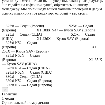
установку 1 месяц. Если вы не уверены, какой у вас редуктор,
"не гадайте на кофейной гуще", обратитесь к нашему
менеджеру. Мы по винкоду вашей машины проверим и дадим
ссылку именно на тот редуктор, который у вас стоит.
325xi — Седан (Россия) 525xi — Седан
(Европа) X1 18dX N47 — Кузов SAV (Европа)
325xi — Седан (США) 525xi — Седан
(США) X1 23dX — Кузов SAV (Европа)
325xi N52 — Седан
(Европа) X1
25dX — Кузов SAV (Европа)
325xi N52N — Седан
(Европа) X1 35iX
— Кузов SAV (США)
328xi N51 — Седан (США)
328xi N52N — Седан (США)
330xi — Седан (США)
330xi N52 — Седан (Европа)
330xi N53 — Седан (Европа)
Гарантия
1 месяц
Оригинальный номер детали