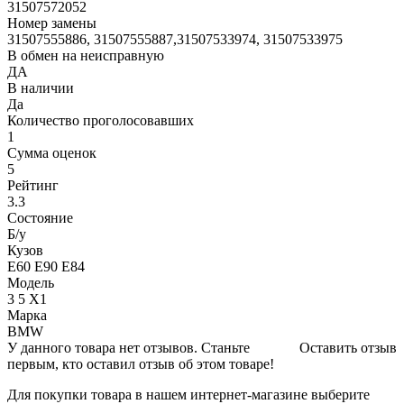
31507572052
Номер замены
31507555886, 31507555887,31507533974, 31507533975
В обмен на неисправную
ДА
В наличии
Да
Количество проголосовавших
1
Сумма оценок
5
Рейтинг
3.3
Состояние
Б/y
Кузов
E60 E90 E84
Модель
3 5 X1
Марка
BMW
У данного товара нет отзывов. Станьте
Оставить отзыв
первым, кто оставил отзыв об этом товаре!
Для покупки товара в нашем интернет-магазине выберите