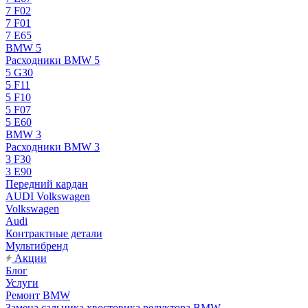
7 F02
7 F01
7 E65
BMW 5
Расходники BMW 5
5 G30
5 F11
5 F10
5 F07
5 E60
BMW 3
Расходники BMW 3
3 F30
3 E90
Передний кардан
AUDI Volkswagen
Volkswagen
Audi
Контрактные детали
Мультибренд
Акции
Блог
Услуги
Ремонт BMW
Замена сальника хвостовика редуктора BMW