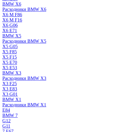
BMW X6
Расходники BMW X6
X6 M F86
X6 M F16
X6 G06
X6 E71
BMW X5
Расходники BMW X5
X5 G05
X5 F85
X5 F15
X5 E70
X5 E53
BMW X3
Расходники BMW X3
X3 F25
X3 E83
X3 G01
BMW X1
Расходники BMW X1
E84
BMW 7
G12
G11
7 Е67