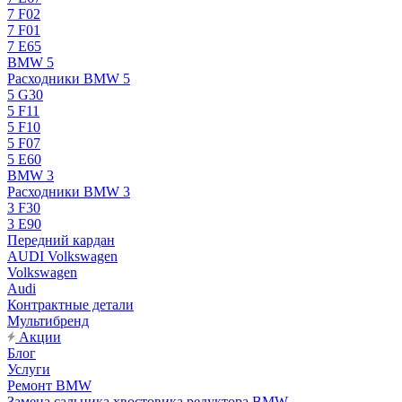
7 F02
7 F01
7 E65
BMW 5
Расходники BMW 5
5 G30
5 F11
5 F10
5 F07
5 E60
BMW 3
Расходники BMW 3
3 F30
3 E90
Передний кардан
AUDI Volkswagen
Volkswagen
Audi
Контрактные детали
Мультибренд
Акции
Блог
Услуги
Ремонт BMW
Замена сальника хвостовика редуктора BMW