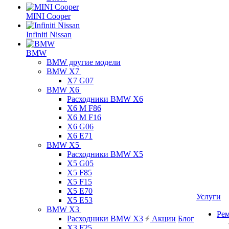
MINI Cooper
Infiniti Nissan
BMW
BMW другие модели
BMW X7
X7 G07
BMW X6
Расходники BMW X6
X6 M F86
X6 M F16
X6 G06
X6 E71
BMW X5
Расходники BMW X5
X5 G05
X5 F85
X5 F15
X5 E70
Услуги
X5 E53
BMW X3
Ре
Расходники BMW X3
Акции
Блог
X3 F25