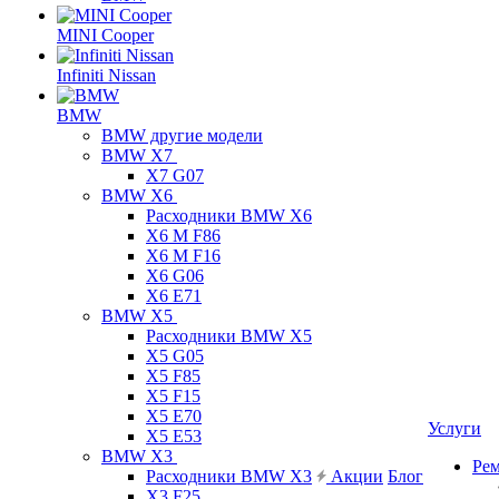
MINI Cooper
Infiniti Nissan
BMW
BMW другие модели
BMW X7
X7 G07
BMW X6
Расходники BMW X6
X6 M F86
X6 M F16
X6 G06
X6 E71
BMW X5
Расходники BMW X5
X5 G05
X5 F85
X5 F15
X5 E70
Услуги
X5 E53
BMW X3
Ре
Расходники BMW X3
Акции
Блог
X3 F25