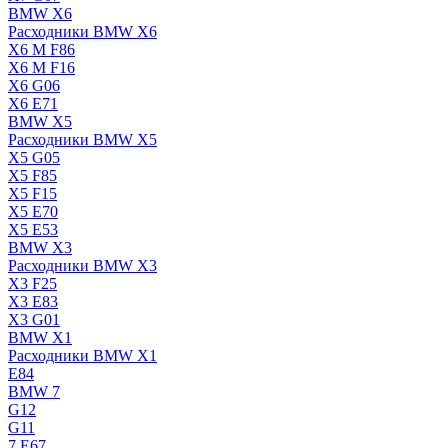
BMW X6
Расходники BMW X6
X6 M F86
X6 M F16
X6 G06
X6 E71
BMW X5
Расходники BMW X5
X5 G05
X5 F85
X5 F15
X5 E70
X5 E53
BMW X3
Расходники BMW X3
X3 F25
X3 E83
X3 G01
BMW X1
Расходники BMW X1
E84
BMW 7
G12
G11
7 Е67